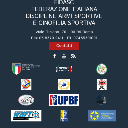
Cinofilia Venatoria
FIDASC
FEDERAZIONE ITALIANA
DISCIPLINE ARMI SPORTIVE
Sleddog
E CINOFILIA SPORTIVA
Viale Tiziano, 70 - 00196 Roma
Fax 06.8370.2411 - P.I. 07485301001
Contatti