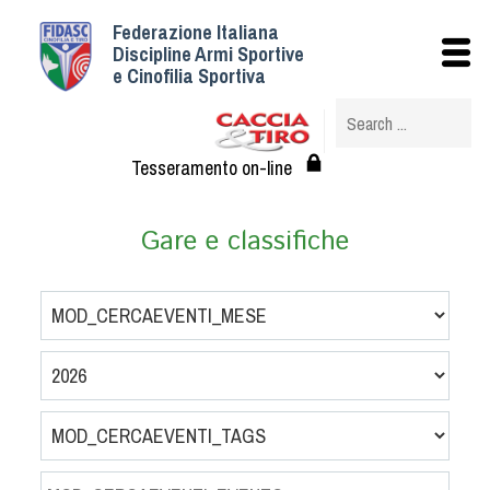
Federazione Italiana
Istituzionale
Discipline Armi Sportive
e Cinofilia Sportiva
Storia
Struttura
Albo Veterinari federali
Tesseramento on-line
Assemblee
Tesseramento e Affiliazioni
Gare e classifiche
Statuto e Regolamenti
Circolari
Federazione Trasparente
Assicurazione
Convenzioni
Società
Tesserati