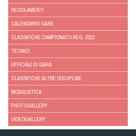
Dog Triathlon
REGOLAMENTI
Hoopers
Mantrailing
CALENDARIO GARE
Nosework
CLASSIFICHE CAMPIONATO REG. 2022
Obedience
Rally Obedience
TECNICI
Retriever Sport
UFFICIALI DI GARA
Ricerca Tartufo
Sheepdog
CLASSIFICHE ALTRE DISCIPLINE
Sport acquatici
MODULISTICA
Treibball
Ipo Delta
PHOTOGALLERY
Freestyle
VIDEOGALLERY
Protezione civile Sportiva