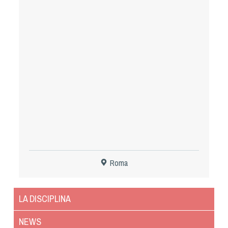
Tiro a Palla
Tiro con l'arco da caccia
Field Target
Paintball
Softair
Cinofilia Sportiva
Roma
Agility
DiscDog
LA DISCIPLINA
Dog Balance
Dog Trail
NEWS