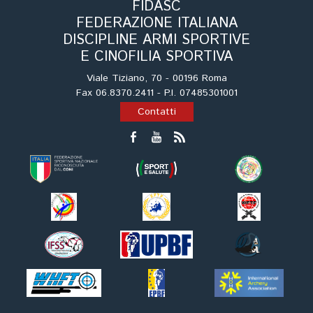
Cinofilia Venatoria
FIDASC
FEDERAZIONE ITALIANA
DISCIPLINE ARMI SPORTIVE
Sleddog
E CINOFILIA SPORTIVA
Viale Tiziano, 70 - 00196 Roma
Fax 06.8370.2411 - P.I. 07485301001
Contatti