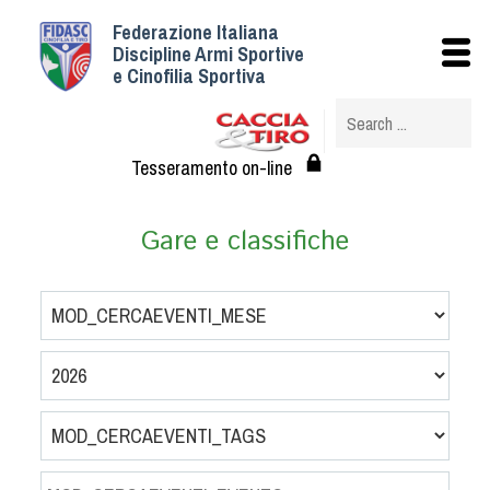
Federazione Italiana
Istituzionale
Discipline Armi Sportive
e Cinofilia Sportiva
Storia
Struttura
Albo Veterinari federali
Tesseramento on-line
Assemblee
Tesseramento e Affiliazioni
Gare e classifiche
Statuto e Regolamenti
Circolari
Federazione Trasparente
Assicurazione
Convenzioni
Società
Tesserati