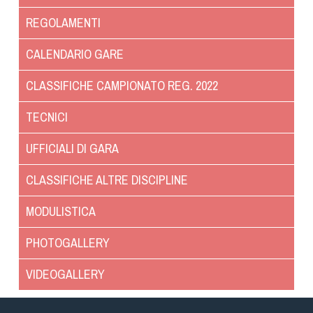
Dog Triathlon
REGOLAMENTI
Hoopers
Mantrailing
CALENDARIO GARE
Nosework
CLASSIFICHE CAMPIONATO REG. 2022
Obedience
Rally Obedience
TECNICI
Retriever Sport
UFFICIALI DI GARA
Ricerca Tartufo
Sheepdog
CLASSIFICHE ALTRE DISCIPLINE
Sport acquatici
MODULISTICA
Treibball
Ipo Delta
PHOTOGALLERY
Freestyle
VIDEOGALLERY
Protezione civile Sportiva