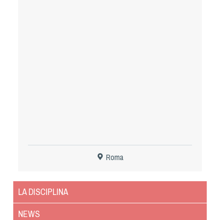
Tiro a Palla
Tiro con l'arco da caccia
Field Target
Paintball
Softair
Cinofilia Sportiva
Roma
Agility
DiscDog
LA DISCIPLINA
Dog Balance
Dog Trail
NEWS