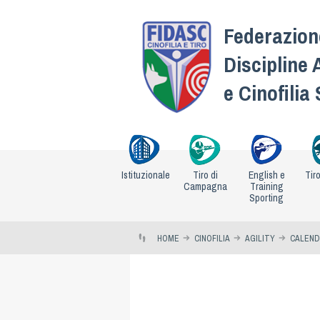
Federazione
Discipline 
e Cinofilia
Istituzionale
Tiro di
English e
Tir
Campagna
Training
Sporting
HOME
CINOFILIA
AGILITY
CALEND