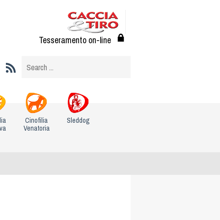
Tesseramento on-line
lia
Cinofilia
Sleddog
iva
Venatoria