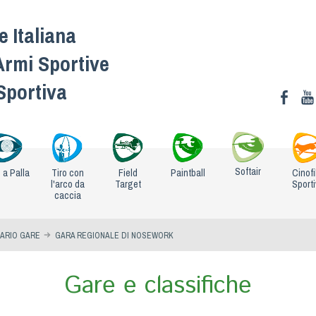
 Italiana
Armi Sportive
 Sportiva
Softair
o a Palla
Tiro con
Field
Paintball
Cinofi
l'arco da
Target
Sport
caccia
ARIO GARE
GARA REGIONALE DI NOSEWORK
Gare e classifiche