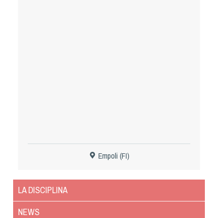
Tiro a Palla
Tiro con l'arco da caccia
Field Target
Paintball
Softair
Cinofilia Sportiva
Empoli (FI)
Agility
DiscDog
LA DISCIPLINA
Dog Balance
Dog Trail
NEWS