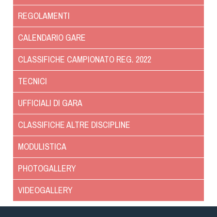
Dog Triathlon
REGOLAMENTI
Hoopers
Mantrailing
CALENDARIO GARE
Nosework
CLASSIFICHE CAMPIONATO REG. 2022
Obedience
Rally Obedience
TECNICI
Retriever Sport
UFFICIALI DI GARA
Ricerca Tartufo
Sheepdog
CLASSIFICHE ALTRE DISCIPLINE
Sport acquatici
MODULISTICA
Treibball
Ipo Delta
PHOTOGALLERY
Freestyle
VIDEOGALLERY
Protezione civile Sportiva