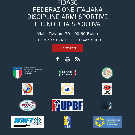
Cinofilia Venatoria
FIDASC
FEDERAZIONE ITALIANA
DISCIPLINE ARMI SPORTIVE
Sleddog
E CINOFILIA SPORTIVA
Viale Tiziano, 70 - 00196 Roma
Fax 06.8370.2411 - P.I. 07485301001
Contatti