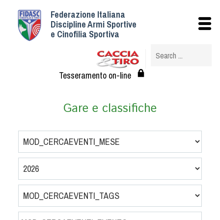
Federazione Italiana
Istituzionale
Discipline Armi Sportive
e Cinofilia Sportiva
Storia
Struttura
Albo Veterinari federali
Tesseramento on-line
Assemblee
Tesseramento e Affiliazioni
Gare e classifiche
Statuto e Regolamenti
Circolari
Federazione Trasparente
Assicurazione
Convenzioni
Società
Tesserati