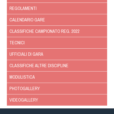
Dog Triathlon
REGOLAMENTI
Hoopers
Mantrailing
CALENDARIO GARE
Nosework
CLASSIFICHE CAMPIONATO REG. 2022
Obedience
Rally Obedience
TECNICI
Retriever Sport
UFFICIALI DI GARA
Ricerca Tartufo
Sheepdog
CLASSIFICHE ALTRE DISCIPLINE
Sport acquatici
MODULISTICA
Treibball
Ipo Delta
PHOTOGALLERY
Freestyle
VIDEOGALLERY
Protezione civile Sportiva