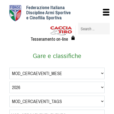
Federazione Italiana
Istituzionale
Discipline Armi Sportive
e Cinofilia Sportiva
Storia
Struttura
Albo Veterinari federali
Tesseramento on-line
Assemblee
Tesseramento e Affiliazioni
Gare e classifiche
Statuto e Regolamenti
Circolari
Federazione Trasparente
Assicurazione
Convenzioni
Società
Tesserati