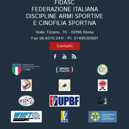
Cinofilia Venatoria
FIDASC
FEDERAZIONE ITALIANA
DISCIPLINE ARMI SPORTIVE
Sleddog
E CINOFILIA SPORTIVA
Viale Tiziano, 70 - 00196 Roma
Fax 06.8370.2411 - P.I. 07485301001
Contatti