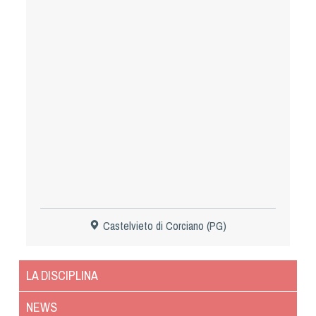
Tiro a Palla
Tiro con l'arco da caccia
Field Target
Paintball
Softair
Cinofilia Sportiva
Castelvieto di Corciano (PG)
Agility
DiscDog
LA DISCIPLINA
Dog Balance
Dog Trail
NEWS