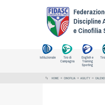
Federazione
Discipline 
e Cinofilia
Istituzionale
Tiro di
English e
Tir
Campagna
Training
Sporting
HOME
CINOFILIA
AGILITY
CALEND