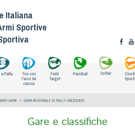
 Italiana
Armi Sportive
 Sportiva
Softair
o a Palla
Tiro con
Field
Paintball
Cinofi
l'arco da
Target
Sport
caccia
ARIO GARE
GARA REGIONALE DI RALLY OBEDIENCE
Gare e classifiche