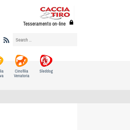
Tesseramento on-line
lia
Cinofilia
Sleddog
iva
Venatoria