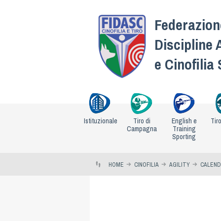
Federazione
Discipline 
e Cinofilia
Istituzionale
Tiro di
English e
Tir
Campagna
Training
Sporting
HOME
CINOFILIA
AGILITY
CALEND