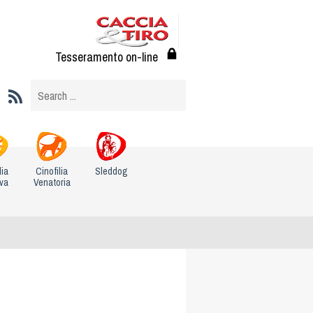
Tesseramento on-line
lia
Cinofilia
Sleddog
iva
Venatoria