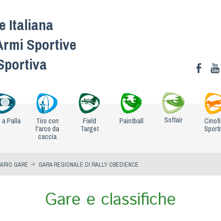
 Italiana
Armi Sportive
 Sportiva
Softair
o a Palla
Tiro con
Field
Paintball
Cinofi
l'arco da
Target
Sport
caccia
ARIO GARE
GARA REGIONALE DI RALLY OBEDIENCE
Gare e classifiche