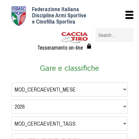
Federazione Italiana
Istituzionale
Discipline Armi Sportive
e Cinofilia Sportiva
Storia
Struttura
Albo Veterinari federali
Tesseramento on-line
Assemblee
Tesseramento e Affiliazioni
Gare e classifiche
Statuto e Regolamenti
Circolari
Federazione Trasparente
Assicurazione
Convenzioni
Società
Tesserati