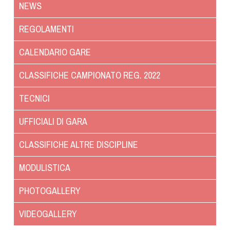
NEWS
Dog Triathlon
Hoopers
REGOLAMENTI
Mantrailing
CALENDARIO GARE
Nosework
Obedience
CLASSIFICHE CAMPIONATO REG. 2022
Rally Obedience
TECNICI
Retriever Sport
Ricerca Tartufo
UFFICIALI DI GARA
Sheepdog
CLASSIFICHE ALTRE DISCIPLINE
Sport acquatici
Treibball
MODULISTICA
Ipo Delta
PHOTOGALLERY
Freestyle
Protezione civile Sportiva
VIDEOGALLERY