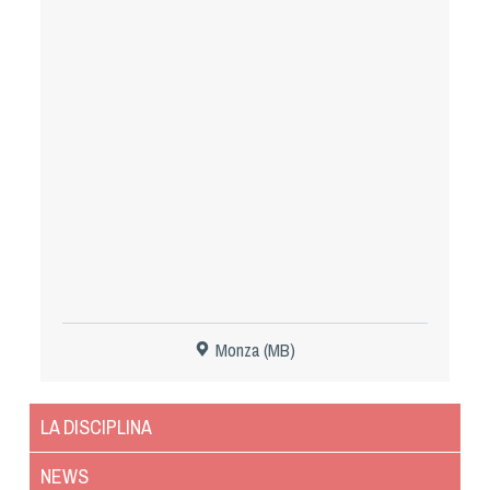
Tiro a Palla
Tiro con l'arco da caccia
Field Target
Paintball
Softair
Cinofilia Sportiva
Monza (MB)
Agility
DiscDog
LA DISCIPLINA
Dog Balance
Dog Trail
NEWS