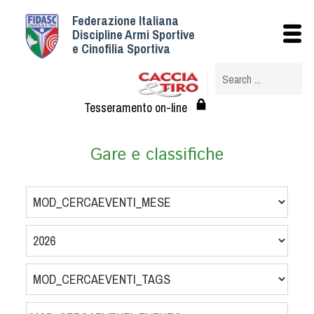
Federazione Italiana
Istituzionale
Discipline Armi Sportive
e Cinofilia Sportiva
Storia
Struttura
Albo Veterinari federali
Tesseramento on-line
Assemblee
Tesseramento e Affiliazioni
Gare e classifiche
Statuto e Regolamenti
Circolari
Federazione Trasparente
Assicurazione
Convenzioni
Società
Tesserati