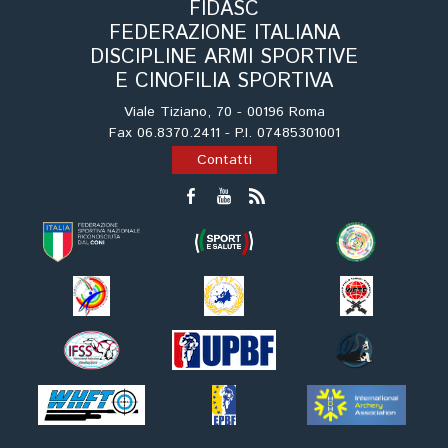
Cinofilia Venatoria
FIDASC
FEDERAZIONE ITALIANA
DISCIPLINE ARMI SPORTIVE
Sleddog
E CINOFILIA SPORTIVA
Viale Tiziano, 70 - 00196 Roma
Fax 06.8370.2411 - P.I. 07485301001
Contatti