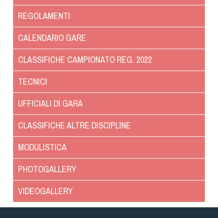
Dog Triathlon
REGOLAMENTI
Hoopers
Mantrailing
CALENDARIO GARE
Nosework
CLASSIFICHE CAMPIONATO REG. 2022
Obedience
Rally Obedience
TECNICI
Retriever Sport
UFFICIALI DI GARA
Ricerca Tartufo
Sheepdog
CLASSIFICHE ALTRE DISCIPLINE
Sport acquatici
MODULISTICA
Treibball
Ipo Delta
PHOTOGALLERY
Freestyle
VIDEOGALLERY
Protezione civile Sportiva