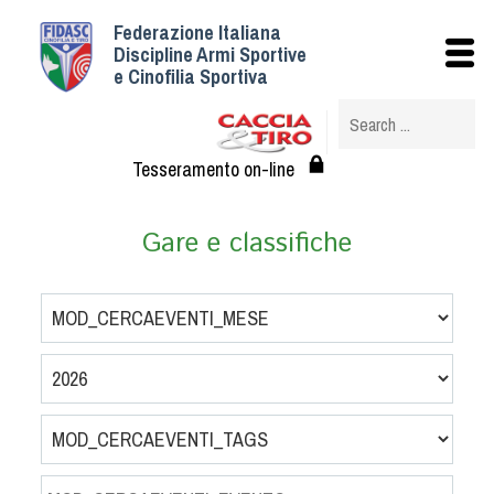
Federazione Italiana
Istituzionale
Discipline Armi Sportive
e Cinofilia Sportiva
Storia
Struttura
Albo Veterinari federali
Tesseramento on-line
Assemblee
Tesseramento e Affiliazioni
Gare e classifiche
Statuto e Regolamenti
Circolari
Federazione Trasparente
Assicurazione
Convenzioni
Società
Tesserati