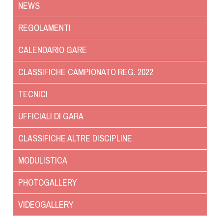
NEWS
Dog Triathlon
Hoopers
REGOLAMENTI
Mantrailing
CALENDARIO GARE
Nosework
Obedience
CLASSIFICHE CAMPIONATO REG. 2022
Rally Obedience
TECNICI
Retriever Sport
Ricerca Tartufo
UFFICIALI DI GARA
Sheepdog
CLASSIFICHE ALTRE DISCIPLINE
Sport acquatici
Treibball
MODULISTICA
Ipo Delta
PHOTOGALLERY
Freestyle
Protezione civile Sportiva
VIDEOGALLERY