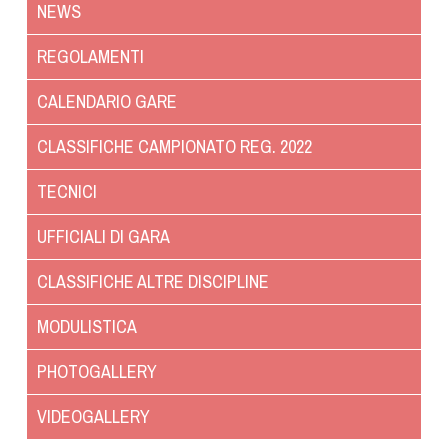
NEWS
Dog Triathlon
Hoopers
REGOLAMENTI
Mantrailing
CALENDARIO GARE
Nosework
Obedience
CLASSIFICHE CAMPIONATO REG. 2022
Rally Obedience
TECNICI
Retriever Sport
Ricerca Tartufo
UFFICIALI DI GARA
Sheepdog
CLASSIFICHE ALTRE DISCIPLINE
Sport acquatici
Treibball
MODULISTICA
Ipo Delta
PHOTOGALLERY
Freestyle
Protezione civile Sportiva
VIDEOGALLERY