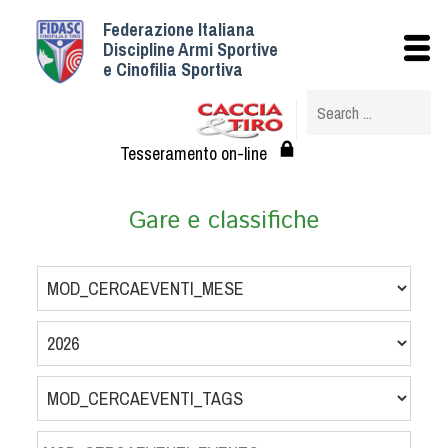
Federazione Italiana
Istituzionale
Discipline Armi Sportive
e Cinofilia Sportiva
Storia
Struttura
Albo Veterinari federali
Tesseramento on-line
Assemblee
Tesseramento e Affiliazioni
Gare e classifiche
Statuto e Regolamenti
Circolari
Federazione Trasparente
Assicurazione
Convenzioni
Società
Tesserati