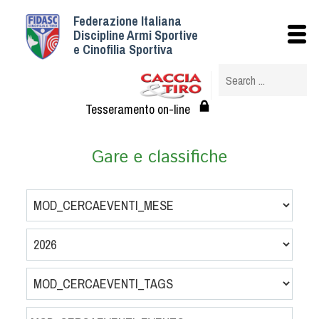
Federazione Italiana
Istituzionale
Discipline Armi Sportive
e Cinofilia Sportiva
Storia
Struttura
Albo Veterinari federali
Tesseramento on-line
Assemblee
Tesseramento e Affiliazioni
Gare e classifiche
Statuto e Regolamenti
Circolari
Federazione Trasparente
Assicurazione
Convenzioni
Società
Tesserati