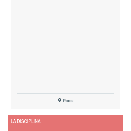
Tiro a Palla
Tiro con l'arco da caccia
Field Target
Paintball
Softair
Cinofilia Sportiva
Agility
Roma
DiscDog
Dog Balance
LA DISCIPLINA
Dog Trail