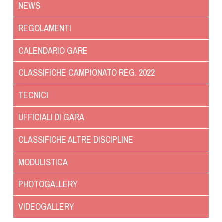
NEWS
Dog Triathlon
Hoopers
REGOLAMENTI
Mantrailing
CALENDARIO GARE
Nosework
Obedience
CLASSIFICHE CAMPIONATO REG. 2022
Rally Obedience
TECNICI
Retriever Sport
Ricerca Tartufo
UFFICIALI DI GARA
Sheepdog
CLASSIFICHE ALTRE DISCIPLINE
Sport acquatici
Treibball
MODULISTICA
Ipo Delta
PHOTOGALLERY
Freestyle
Protezione civile Sportiva
VIDEOGALLERY