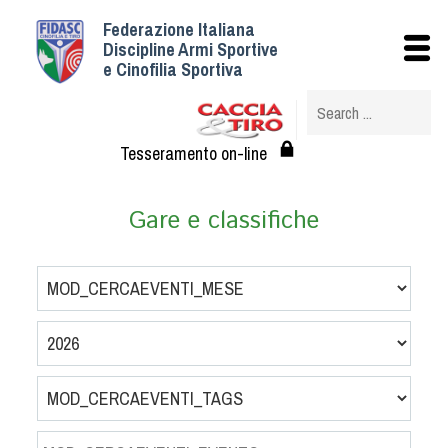
Federazione Italiana
Istituzionale
Discipline Armi Sportive
e Cinofilia Sportiva
Storia
Struttura
Albo Veterinari federali
Tesseramento on-line
Assemblee
Tesseramento e Affiliazioni
Gare e classifiche
Statuto e Regolamenti
Circolari
Federazione Trasparente
Assicurazione
Convenzioni
Società
Tesserati