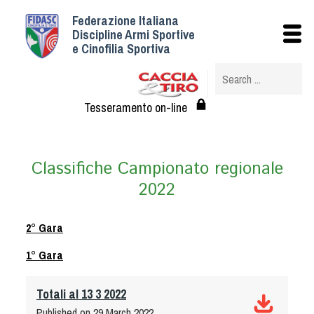
Federazione Italiana
Istituzionale
Discipline Armi Sportive
e Cinofilia Sportiva
Storia
Struttura
Albo Veterinari federali
Tesseramento on-line
Assemblee
Tesseramento e Affiliazioni
Classifiche Campionato regionale
Statuto e Regolamenti
2022
Circolari
Federazione Trasparente
2° Gara
Assicurazione
Convenzioni
1° Gara
Società
Totali al 13 3 2022
Tesserati
Published on 29 March 2022