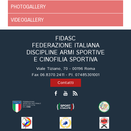
Tiro a Palla
PHOTOGALLERY
VIDEOGALLERY
Tiro con l'arco da caccia
Field Target
FIDASC
FEDERAZIONE ITALIANA
DISCIPLINE ARMI SPORTIVE
Paintball
E CINOFILIA SPORTIVA
Softair
Viale Tiziano, 70 - 00196 Roma
Fax 06.8370.2411 - P.I. 07485301001
Contatti
Cinofilia Sportiva
Agility
DiscDog
Dog Balance
Dog Trail