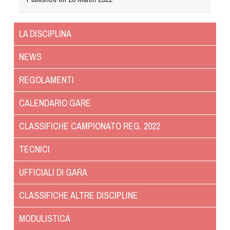
Albo Fornitori
Referenti e gruppi di lavoro regionali
Scuole Federali
LA DISCIPLINA
Tecnici
NEWS
Direttori di Gara
Formazione
REGOLAMENTI
Calendario Manifestazioni
CALENDARIO GARE
Organi di Giustizia - Dispositivi
Modelli e moduli
CLASSIFICHE CAMPIONATO REG. 2022
Albo Atleti Cinofili
TECNICI
Guida Locandine Ufficiali
UFFICIALI DI GARA
Tiro di Campagna
CLASSIFICHE ALTRE DISCIPLINE
English e Training Sporting
MODULISTICA