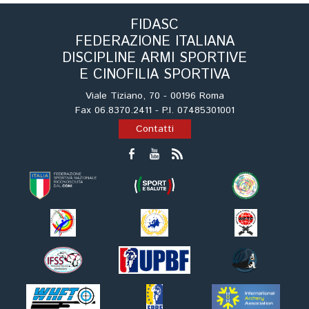
Tiro a Palla
FIDASC
FEDERAZIONE ITALIANA
Tiro con l'arco da caccia
DISCIPLINE ARMI SPORTIVE
E CINOFILIA SPORTIVA
Field Target
Viale Tiziano, 70 - 00196 Roma
Fax 06.8370.2411 - P.I. 07485301001
Paintball
Contatti
Softair
Cinofilia Sportiva
Agility
DiscDog
Dog Balance
Dog Trail