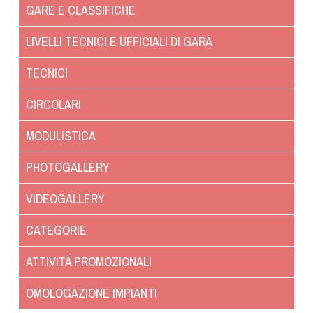
Albo Fornitori
GARE E CLASSIFICHE
Referenti e gruppi di lavoro regionali
LIVELLI TECNICI E UFFICIALI DI GARA
Scuole Federali
Tecnici
TECNICI
Direttori di Gara
CIRCOLARI
Formazione
Calendario Manifestazioni
MODULISTICA
Organi di Giustizia - Dispositivi
PHOTOGALLERY
Modelli e moduli
Albo Atleti Cinofili
VIDEOGALLERY
Guida Locandine Ufficiali
CATEGORIE
Tiro di Campagna
ATTIVITÀ PROMOZIONALI
English e Training Sporting
OMOLOGAZIONE IMPIANTI