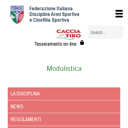
Federazione Italiana
Istituzionale
Discipline Armi Sportive
e Cinofilia Sportiva
Storia
Struttura
Albo Veterinari federali
Tesseramento on-line
Assemblee
Tesseramento e Affiliazioni
Modulistica
Statuto e Regolamenti
Circolari
Federazione Trasparente
LA DISCIPLINA
Assicurazione
Convenzioni
NEWS
Società
REGOLAMENTI
Tesserati