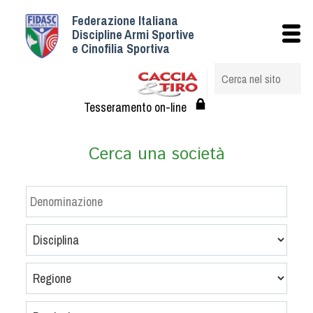
Federazione Italiana
Istituzionale
Discipline Armi Sportive
e Cinofilia Sportiva
Storia
Struttura
Albo Veterinari federali
Tesseramento on-line
Assemblee
Tesseramento e Affiliazioni
Cerca una società
Statuto e Regolamenti
Circolari
Federazione Trasparente
Assicurazione
Convenzioni
Società
Tesserati