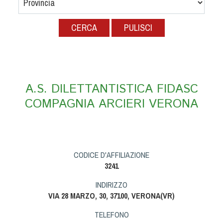
Albo Fornitori
Referenti e gruppi di lavoro regionali
PULISCI
Scuole Federali
Tecnici
Direttori di Gara
Formazione
A.S. DILETTANTISTICA FIDASC
Calendario Manifestazioni
COMPAGNIA ARCIERI VERONA
Organi di Giustizia - Dispositivi
Modelli e moduli
Albo Atleti Cinofili
Guida Locandine Ufficiali
CODICE D'AFFILIAZIONE
3241
Tiro di Campagna
INDIRIZZO
VIA 28 MARZO, 30, 37100, VERONA(VR)
English e Training Sporting
TELEFONO