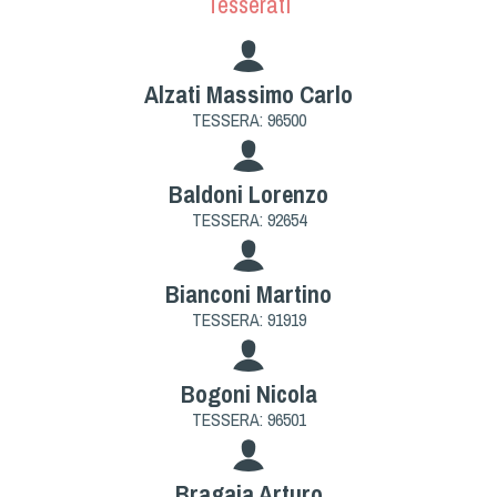
Tesserati
Cinofilia Venatoria
Sleddog
Alzati Massimo Carlo
TESSERA: 96500
Baldoni Lorenzo
TESSERA: 92654
Bianconi Martino
TESSERA: 91919
Bogoni Nicola
TESSERA: 96501
Bragaja Arturo