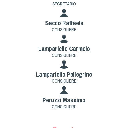
Dog Triathlon
SEGRETARIO
Hoopers
Mantrailing
Sacco Raffaele
Nosework
CONSIGLIERE
Obedience
Rally Obedience
Lampariello Carmelo
Retriever Sport
CONSIGLIERE
Ricerca Tartufo
Sheepdog
Lampariello Pellegrino
Sport acquatici
CONSIGLIERE
Treibball
Ipo Delta
Peruzzi Massimo
Freestyle
CONSIGLIERE
Protezione civile Sportiva