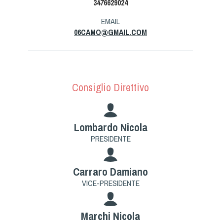
3476629024
Tiro a Palla
EMAIL
06CAMO@GMAIL.COM
Tiro con l'arco da caccia
Field Target
Consiglio Direttivo
Paintball
Softair
Lombardo Nicola
PRESIDENTE
Cinofilia Sportiva
Agility
Carraro Damiano
DiscDog
VICE-PRESIDENTE
Dog Balance
Dog Trail
Marchi Nicola