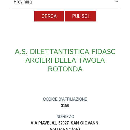
Albo Fornitori
Referenti e gruppi di lavoro regionali
PULISCI
Scuole Federali
Tecnici
Direttori di Gara
Formazione
A.S. DILETTANTISTICA FIDASC
Calendario Manifestazioni
ARCIERI DELLA TAVOLA
Organi di Giustizia - Dispositivi
ROTONDA
Modelli e moduli
Albo Atleti Cinofili
Guida Locandine Ufficiali
CODICE D'AFFILIAZIONE
Tiro di Campagna
3150
INDIRIZZO
English e Training Sporting
VIA PIAVE, 91, 52027, SAN GIOVANNI
VALDARNO(AR)