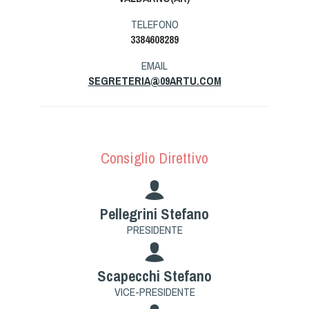
Tiro a Palla
TELEFONO
3384608289
Tiro con l'arco da caccia
EMAIL
SEGRETERIA@09ARTU.COM
Field Target
Paintball
Consiglio Direttivo
Softair
Cinofilia Sportiva
Pellegrini Stefano
PRESIDENTE
Agility
DiscDog
Scapecchi Stefano
Dog Balance
VICE-PRESIDENTE
Dog Trail