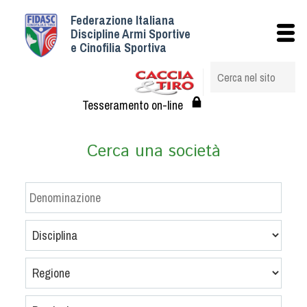
Federazione Italiana
Istituzionale
Discipline Armi Sportive
e Cinofilia Sportiva
Storia
Struttura
Albo Veterinari federali
Tesseramento on-line
Assemblee
Tesseramento e Affiliazioni
Cerca una società
Statuto e Regolamenti
Circolari
Federazione Trasparente
Assicurazione
Convenzioni
Società
Tesserati