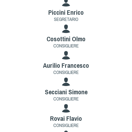
Dog Triathlon
Piccini Enrico
Hoopers
SEGRETARIO
Mantrailing
Nosework
Cosottini Olmo
Obedience
CONSIGLIERE
Rally Obedience
Retriever Sport
Aurilio Francesco
Ricerca Tartufo
CONSIGLIERE
Sheepdog
Sport acquatici
Secciani Simone
Treibball
CONSIGLIERE
Ipo Delta
Freestyle
Rovai Flavio
Protezione civile Sportiva
CONSIGLIERE