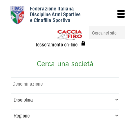
Federazione Italiana
Istituzionale
Discipline Armi Sportive
e Cinofilia Sportiva
Storia
Struttura
Albo Veterinari federali
Tesseramento on-line
Assemblee
Tesseramento e Affiliazioni
Cerca una società
Statuto e Regolamenti
Circolari
Federazione Trasparente
Assicurazione
Convenzioni
Società
Tesserati