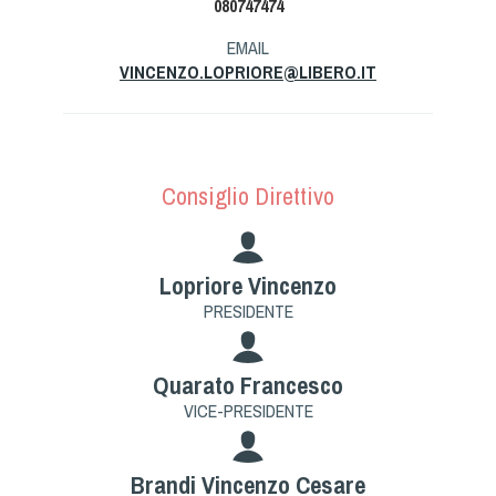
080747474
Tiro a Palla
EMAIL
VINCENZO.LOPRIORE@LIBERO.IT
Tiro con l'arco da caccia
Field Target
Consiglio Direttivo
Paintball
Softair
Lopriore Vincenzo
PRESIDENTE
Cinofilia Sportiva
Agility
Quarato Francesco
DiscDog
VICE-PRESIDENTE
Dog Balance
Dog Trail
Brandi Vincenzo Cesare