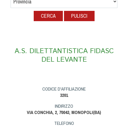
Albo Fornitori
Referenti e gruppi di lavoro regionali
PULISCI
Scuole Federali
Tecnici
Direttori di Gara
Formazione
A.S. DILETTANTISTICA FIDASC
Calendario Manifestazioni
DEL LEVANTE
Organi di Giustizia - Dispositivi
Modelli e moduli
Albo Atleti Cinofili
Guida Locandine Ufficiali
CODICE D'AFFILIAZIONE
3201
Tiro di Campagna
INDIRIZZO
VIA CONCHIA, 2, 70043, MONOPOLI(BA)
English e Training Sporting
TELEFONO