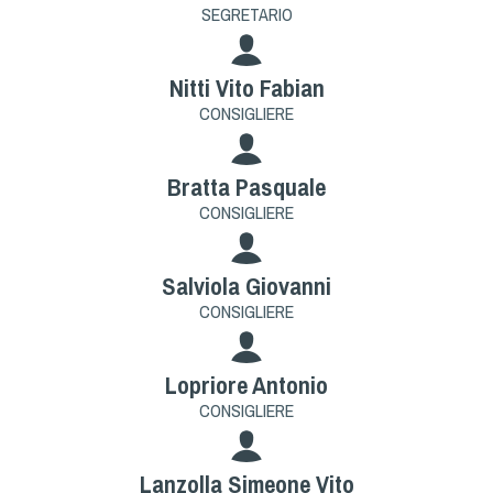
Dog Triathlon
SEGRETARIO
Hoopers
Mantrailing
Nitti Vito Fabian
Nosework
CONSIGLIERE
Obedience
Rally Obedience
Bratta Pasquale
Retriever Sport
CONSIGLIERE
Ricerca Tartufo
Sheepdog
Salviola Giovanni
Sport acquatici
CONSIGLIERE
Treibball
Ipo Delta
Lopriore Antonio
Freestyle
CONSIGLIERE
Protezione civile Sportiva
Lanzolla Simeone Vito