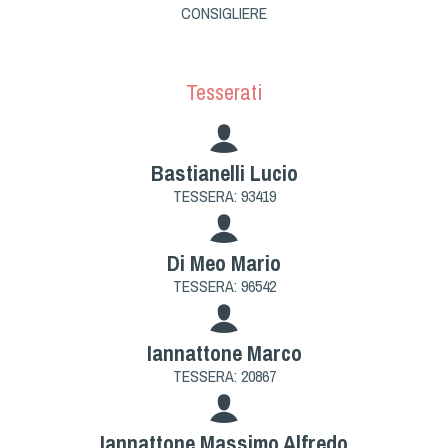
Dog Triathlon
CONSIGLIERE
Hoopers
Mantrailing
Tesserati
Nosework
Obedience
Rally Obedience
Bastianelli Lucio
Retriever Sport
TESSERA: 93419
Ricerca Tartufo
Sheepdog
Di Meo Mario
Sport acquatici
TESSERA: 96542
Treibball
Ipo Delta
Iannattone Marco
Freestyle
TESSERA: 20867
Protezione civile Sportiva
Iannattone Massimo Alfredo