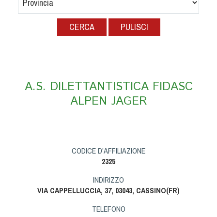
Albo Fornitori
Referenti e gruppi di lavoro regionali
PULISCI
Scuole Federali
Tecnici
Direttori di Gara
Formazione
A.S. DILETTANTISTICA FIDASC
Calendario Manifestazioni
ALPEN JAGER
Organi di Giustizia - Dispositivi
Modelli e moduli
Albo Atleti Cinofili
Guida Locandine Ufficiali
CODICE D'AFFILIAZIONE
2325
Tiro di Campagna
INDIRIZZO
VIA CAPPELLUCCIA, 37, 03043, CASSINO(FR)
English e Training Sporting
TELEFONO