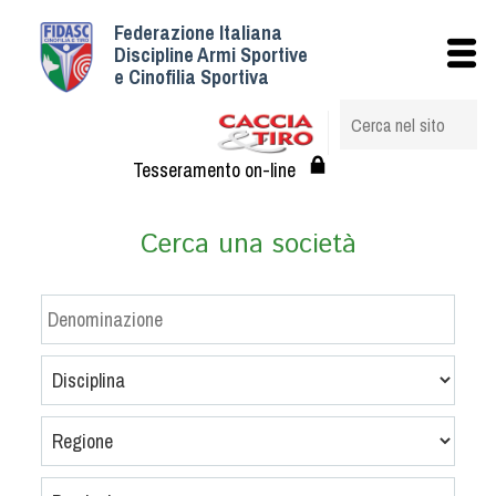
Federazione Italiana
Istituzionale
Discipline Armi Sportive
e Cinofilia Sportiva
Storia
Struttura
Albo Veterinari federali
Tesseramento on-line
Assemblee
Tesseramento e Affiliazioni
Cerca una società
Statuto e Regolamenti
Circolari
Federazione Trasparente
Assicurazione
Convenzioni
Società
Tesserati