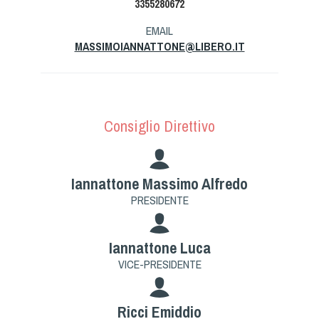
3355280672
Tiro a Palla
EMAIL
MASSIMOIANNATTONE@LIBERO.IT
Tiro con l'arco da caccia
Field Target
Consiglio Direttivo
Paintball
Softair
Iannattone Massimo Alfredo
PRESIDENTE
Cinofilia Sportiva
Agility
Iannattone Luca
DiscDog
VICE-PRESIDENTE
Dog Balance
Dog Trail
Ricci Emiddio