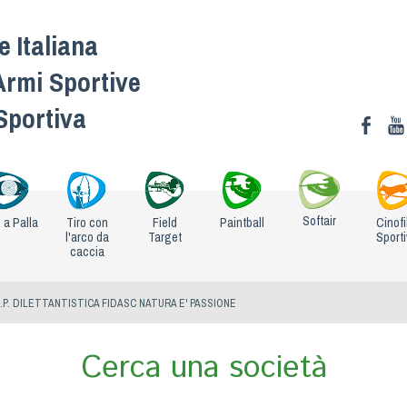
 Italiana
Armi Sportive
 Sportiva
Softair
o a Palla
Tiro con
Field
Paintball
Cinofi
l'arco da
Target
Sport
caccia
.P. DILETTANTISTICA FIDASC NATURA E' PASSIONE
Cerca una società