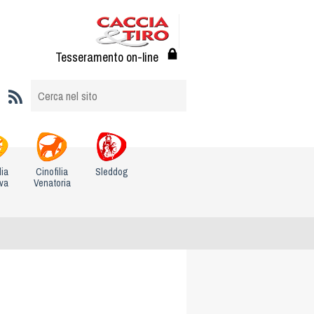
Tesseramento on-line
lia
Cinofilia
Sleddog
iva
Venatoria