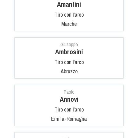
Amantini
Tiro a Palla
Tiro con l'arco
Tiro con l'arco da caccia
Marche
Field Target
Giuseppe
Ambrosini
Paintball
Tiro con l'arco
Abruzzo
Softair
Cinofilia Sportiva
Paolo
Annovi
Agility
Tiro con l'arco
DiscDog
Emilia-Romagna
Dog Balance
Dog Trail