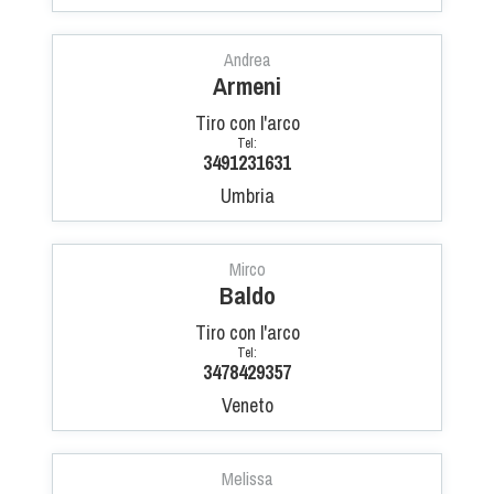
Cinofilia Venatoria
Andrea
Sleddog
Armeni
Tiro con l'arco
Tel:
3491231631
Umbria
Mirco
Baldo
Tiro con l'arco
Tel:
3478429357
Veneto
Melissa