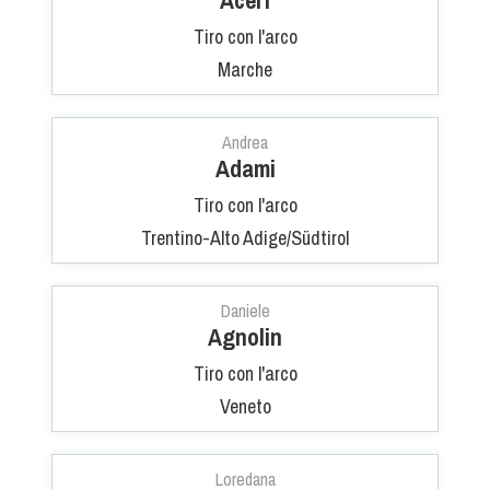
Albo Fornitori
Tiro con l'arco
Referenti e gruppi di lavoro regionali
Marche
Scuole Federali
Tecnici
Direttori di Gara
Andrea
Adami
Formazione
Calendario Manifestazioni
Tiro con l'arco
Organi di Giustizia - Dispositivi
Trentino-Alto Adige/Südtirol
Modelli e moduli
Albo Atleti Cinofili
Daniele
Guida Locandine Ufficiali
Agnolin
Tiro con l'arco
Tiro di Campagna
Veneto
English e Training Sporting
Loredana