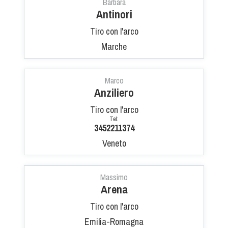
Barbara
Dog Triathlon
Antinori
Hoopers
Tiro con l'arco
Mantrailing
Marche
Nosework
Obedience
Marco
Rally Obedience
Anziliero
Retriever Sport
Tiro con l'arco
Ricerca Tartufo
Tel:
3452211374
Sheepdog
Veneto
Sport acquatici
Treibball
Ipo Delta
Massimo
Arena
Freestyle
Protezione civile Sportiva
Tiro con l'arco
Emilia-Romagna