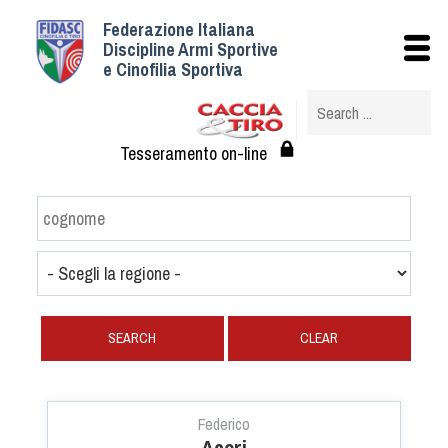
Federazione Italiana
Istituzionale
Discipline Armi Sportive
e Cinofilia Sportiva
Storia
Struttura
Albo Veterinari federali
Tesseramento on-line
Assemblee
Tesseramento e Affiliazioni
Statuto e Regolamenti
Circolari
Federazione Trasparente
Assicurazione
SEARCH
CLEAR
Convenzioni
Società
Tesserati
Federico
Aceri