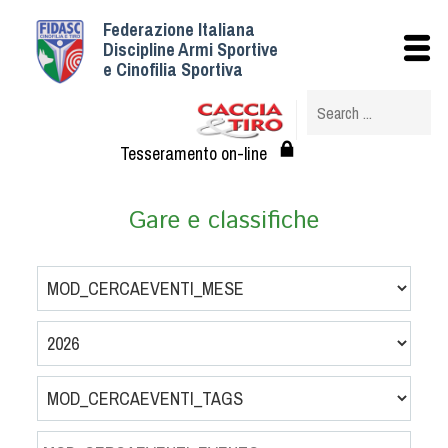
Federazione Italiana
Istituzionale
Discipline Armi Sportive
e Cinofilia Sportiva
Storia
Struttura
Albo Veterinari federali
Tesseramento on-line
Assemblee
Tesseramento e Affiliazioni
Gare e classifiche
Statuto e Regolamenti
Circolari
Federazione Trasparente
Assicurazione
Convenzioni
Società
Tesserati