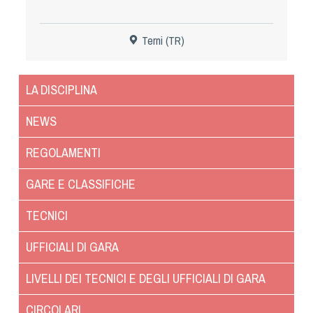
Dog Triathlon
Hoopers
Terni (TR)
Mantrailing
Nosework
LA DISCIPLINA
Obedience
Rally Obedience
NEWS
Retriever Sport
REGOLAMENTI
Ricerca Tartufo
Sheepdog
GARE E CLASSIFICHE
Sport acquatici
TECNICI
Treibball
Ipo Delta
UFFICIALI DI GARA
Freestyle
LIVELLI DEI TECNICI E DEGLI UFFICIALI DI GARA
Protezione civile Sportiva
CIRCOLARI