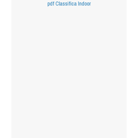
pdf
Classifica Indoor
Tiro a Palla
Tiro con l'arco da caccia
Field Target
Paintball
Softair
Cinofilia Sportiva
Agility
DiscDog
Dog Balance
Dog Trail