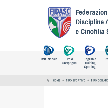
Federazione
Discipline 
e Cinofilia
Istituzionale
Tiro di
English e
Tir
Campagna
Training
Sporting
HOME
TIRO SPORTIVO
TIRO CON AR