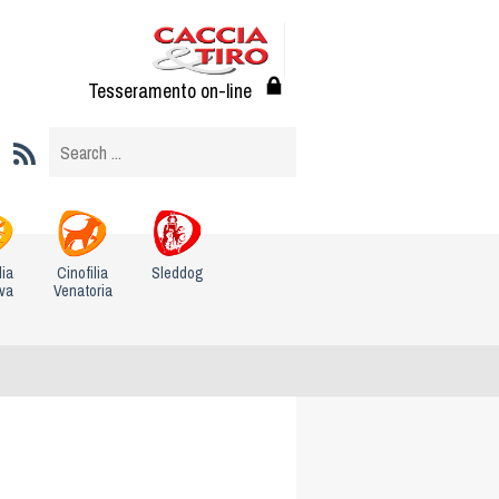
Tesseramento on-line
lia
Cinofilia
Sleddog
iva
Venatoria