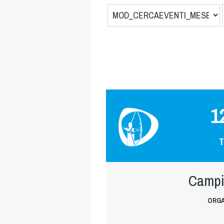
1
T
Campi
ORGA