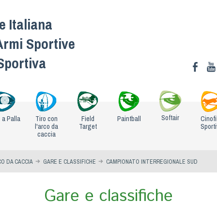
 Italiana
Armi Sportive
 Sportiva
Softair
o a Palla
Tiro con
Field
Paintball
Cinofi
l'arco da
Target
Sport
caccia
CO DA CACCIA
GARE E CLASSIFICHE
CAMPIONATO INTERREGIONALE SUD
Gare e classifiche