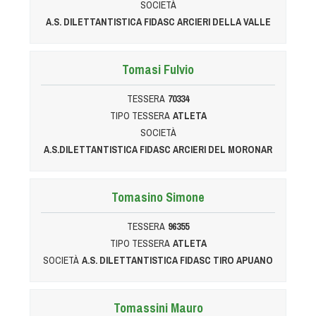
SOCIETÀ
Tiro a Palla
A.S. DILETTANTISTICA FIDASC ARCIERI DELLA VALLE
Tiro con l'arco da caccia
Tomasi Fulvio
Field Target
TESSERA
70334
TIPO TESSERA
ATLETA
Paintball
SOCIETÀ
A.S.DILETTANTISTICA FIDASC ARCIERI DEL MORONAR
Softair
Tomasino Simone
Cinofilia Sportiva
TESSERA
96355
Agility
TIPO TESSERA
ATLETA
DiscDog
SOCIETÀ
A.S. DILETTANTISTICA FIDASC TIRO APUANO
Dog Balance
Dog Trail
Tomassini Mauro