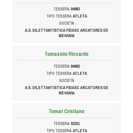
Dog Triathlon
TESSERA
84883
Hoopers
TIPO TESSERA
ATLETA
Mantrailing
SOCIETÀ
Nosework
A.S. DILETTANTISTICA FIDASC ARCATORES DE
MEVANIA
Obedience
Rally Obedience
Tomassini Riccardo
Retriever Sport
Ricerca Tartufo
TESSERA
84882
TIPO TESSERA
ATLETA
Sheepdog
SOCIETÀ
Sport acquatici
A.S. DILETTANTISTICA FIDASC ARCATORES DE
Treibball
MEVANIA
Ipo Delta
Freestyle
Tomat Cristiano
Protezione civile Sportiva
TESSERA
91521
TIPO TESSERA
ATLETA