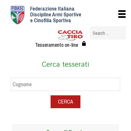
Federazione Italiana
Istituzionale
Discipline Armi Sportive
e Cinofilia Sportiva
Storia
Struttura
Albo Veterinari federali
Tesseramento on-line
Assemblee
Tesseramento e Affiliazioni
Cerca tesserati
Statuto e Regolamenti
Circolari
Federazione Trasparente
Assicurazione
CERCA
Convenzioni
Società
Tesserati