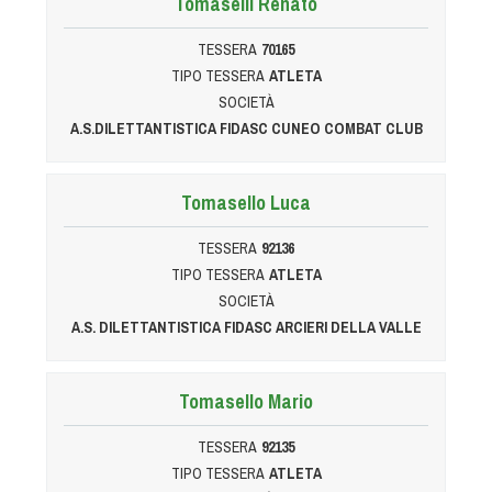
Tomaselli Renato
Albo Fornitori
Referenti e gruppi di lavoro regionali
TESSERA
70165
Scuole Federali
TIPO TESSERA
ATLETA
Tecnici
SOCIETÀ
A.S.DILETTANTISTICA FIDASC CUNEO COMBAT CLUB
Direttori di Gara
Formazione
Calendario Manifestazioni
Tomasello Luca
Organi di Giustizia - Dispositivi
TESSERA
92136
Modelli e moduli
TIPO TESSERA
ATLETA
Albo Atleti Cinofili
SOCIETÀ
A.S. DILETTANTISTICA FIDASC ARCIERI DELLA VALLE
Guida Locandine Ufficiali
Tiro di Campagna
Tomasello Mario
English e Training Sporting
TESSERA
92135
TIPO TESSERA
ATLETA