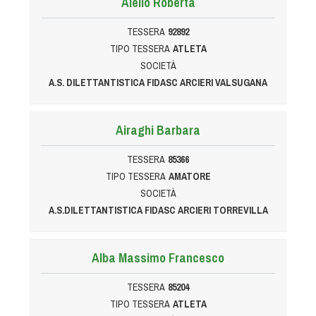
Aiello Roberta
Albo Fornitori
Referenti e gruppi di lavoro regionali
TESSERA
92892
Scuole Federali
TIPO TESSERA
ATLETA
Tecnici
SOCIETÀ
A.S. DILETTANTISTICA FIDASC ARCIERI VALSUGANA
Direttori di Gara
Formazione
Calendario Manifestazioni
Airaghi Barbara
Organi di Giustizia - Dispositivi
TESSERA
85366
Modelli e moduli
TIPO TESSERA
AMATORE
Albo Atleti Cinofili
SOCIETÀ
A.S.DILETTANTISTICA FIDASC ARCIERI TORREVILLA
Guida Locandine Ufficiali
Tiro di Campagna
Alba Massimo Francesco
English e Training Sporting
TESSERA
85204
TIPO TESSERA
ATLETA