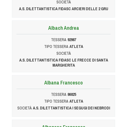
SOCIETÀ
Tiro a Palla
A.S. DILETTANTISTICA FIDASC ARCIERI DELLE 2 GRU
Tiro con l'arco da caccia
Albach Andrea
Field Target
TESSERA
92987
TIPO TESSERA
ATLETA
Paintball
SOCIETÀ
A.S. DILETTANTISTICA FIDASC LE FRECCE DI SANTA
MARGHERITA
Softair
Cinofilia Sportiva
Albana Francesco
TESSERA
86825
Agility
TIPO TESSERA
ATLETA
DiscDog
SOCIETÀ
A.S. DILETTANTISTICA I SEGUGI DEI NEBRODI
Dog Balance
Dog Trail