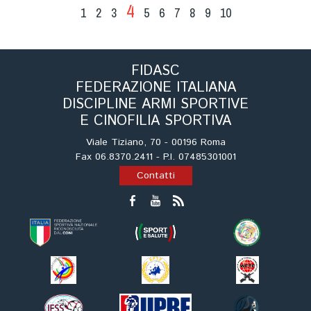
4
1
2
3
5
6
7
8
9
10
FIDASC
FEDERAZIONE ITALIANA
DISCIPLINE ARMI SPORTIVE
E CINOFILIA SPORTIVA
Viale Tiziano, 70 - 00196 Roma
Fax 06.8370.2411 - P.I. 07485301001
Contatti