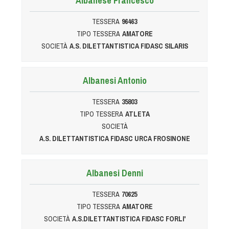
Albanese Francesco
Dog Triathlon
Hoopers
TESSERA
96463
TIPO TESSERA
AMATORE
Mantrailing
SOCIETÀ
A.S. DILETTANTISTICA FIDASC SILARIS
Nosework
Obedience
Albanesi Antonio
Rally Obedience
Retriever Sport
TESSERA
35803
Ricerca Tartufo
TIPO TESSERA
ATLETA
SOCIETÀ
Sheepdog
A.S. DILETTANTISTICA FIDASC URCA FROSINONE
Sport acquatici
Treibball
Albanesi Denni
Ipo Delta
Freestyle
TESSERA
70625
Protezione civile Sportiva
TIPO TESSERA
AMATORE
SOCIETÀ
A.S.DILETTANTISTICA FIDASC FORLI'