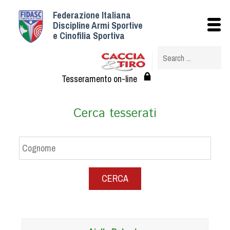
Federazione Italiana
Istituzionale
Discipline Armi Sportive
e Cinofilia Sportiva
Storia
Struttura
Albo Veterinari federali
Tesseramento on-line
Assemblee
Tesseramento e Affiliazioni
Cerca tesserati
Statuto e Regolamenti
Circolari
Federazione Trasparente
Assicurazione
CERCA
Convenzioni
Società
Tesserati