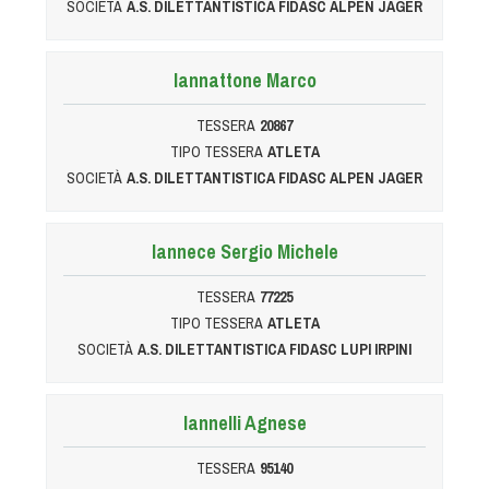
SOCIETÀ
A.S. DILETTANTISTICA FIDASC ALPEN JAGER
Dog Triathlon
Hoopers
Mantrailing
Iannattone Marco
Nosework
TESSERA
20867
Obedience
TIPO TESSERA
ATLETA
Rally Obedience
SOCIETÀ
A.S. DILETTANTISTICA FIDASC ALPEN JAGER
Retriever Sport
Ricerca Tartufo
Iannece Sergio Michele
Sheepdog
TESSERA
77225
Sport acquatici
TIPO TESSERA
ATLETA
Treibball
SOCIETÀ
A.S. DILETTANTISTICA FIDASC LUPI IRPINI
Ipo Delta
Freestyle
Iannelli Agnese
Protezione civile Sportiva
TESSERA
95140