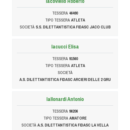
Iacoviello Roberto
Albo Fornitori
Referenti e gruppi di lavoro regionali
TESSERA
46490
Scuole Federali
TIPO TESSERA
ATLETA
Tecnici
SOCIETÀ
S.S. DILETTANTISTICA FIDASC JACO CLUB
Direttori di Gara
Formazione
Iacucci Elisa
Calendario Manifestazioni
TESSERA
91560
Organi di Giustizia - Dispositivi
TIPO TESSERA
ATLETA
Modelli e moduli
SOCIETÀ
Albo Atleti Cinofili
A.S. DILETTANTISTICA FIDASC ARCIERI DELLE 2 GRU
Guida Locandine Ufficiali
Iallonardi Antonio
Tiro di Campagna
TESSERA
96206
English e Training Sporting
TIPO TESSERA
AMATORE
SOCIETÀ
A.S. DILETTANTISTICA FIDASC LA VELLA