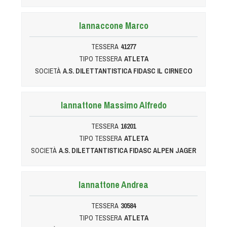
Tiro a Palla
Iannaccone Marco
Tiro con l'arco da caccia
TESSERA
41277
TIPO TESSERA
ATLETA
Field Target
SOCIETÀ
A.S. DILETTANTISTICA FIDASC IL CIRNECO
Paintball
Iannattone Massimo Alfredo
Softair
TESSERA
16201
TIPO TESSERA
ATLETA
Cinofilia Sportiva
SOCIETÀ
A.S. DILETTANTISTICA FIDASC ALPEN JAGER
Agility
Iannattone Andrea
DiscDog
Dog Balance
TESSERA
30584
Dog Trail
TIPO TESSERA
ATLETA