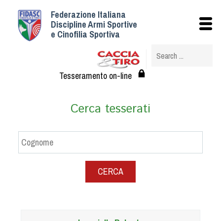
Federazione Italiana
Istituzionale
Discipline Armi Sportive
e Cinofilia Sportiva
Storia
Struttura
Albo Veterinari federali
Tesseramento on-line
Assemblee
Tesseramento e Affiliazioni
Cerca tesserati
Statuto e Regolamenti
Circolari
Federazione Trasparente
Assicurazione
CERCA
Convenzioni
Società
Tesserati