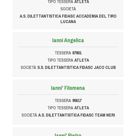
Cinofilia Venatoria
TIPO TESSERA
ATLETA
SOCIETÀ
A.S. DILETTANTISTICA FIDASC ACCADEMIA DEL TIRO
Sleddog
LUCANA
Ianni Angelica
TESSERA
87801
TIPO TESSERA
ATLETA
SOCIETÀ
S.S. DILETTANTISTICA FIDASC JACO CLUB
Ianni' Filomena
TESSERA
95617
TIPO TESSERA
ATLETA
SOCIETÀ
A.S. DILETTANTISTICA FIDASC TEAM NERI
Ianni' Pietro