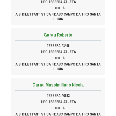
TIPO TESSERA
ATLETA
Tiro a Palla
SOCIETÀ
A.S. DILETTANTISTICA FIDASC CAMPO DA TIRO SANTA
Tiro con l'arco da caccia
LUCIA
Field Target
Garau Roberto
TESSERA
41496
Paintball
TIPO TESSERA
ATLETA
SOCIETÀ
Softair
A.S. DILETTANTISTICA FIDASC CAMPO DA TIRO SANTA
LUCIA
Cinofilia Sportiva
Garau Massimiliano Nicola
Agility
DiscDog
TESSERA
40682
TIPO TESSERA
ATLETA
Dog Balance
SOCIETÀ
Dog Trail
A.S. DILETTANTISTICA FIDASC CAMPO DA TIRO SANTA