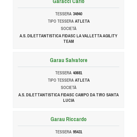
Garacci Carlo
Albo Fornitori
Referenti e gruppi di lavoro regionali
TESSERA
34940
Scuole Federali
TIPO TESSERA
ATLETA
Tecnici
SOCIETÀ
A.S. DILETTANTISTICA FIDASC LA VALLETTA AGILITY
Direttori di Gara
TEAM
Formazione
Calendario Manifestazioni
Garau Salvatore
Organi di Giustizia - Dispositivi
TESSERA
40681
Modelli e moduli
TIPO TESSERA
ATLETA
Albo Atleti Cinofili
SOCIETÀ
Guida Locandine Ufficiali
A.S. DILETTANTISTICA FIDASC CAMPO DA TIRO SANTA
LUCIA
Tiro di Campagna
Garau Riccardo
English e Training Sporting
TESSERA
95431