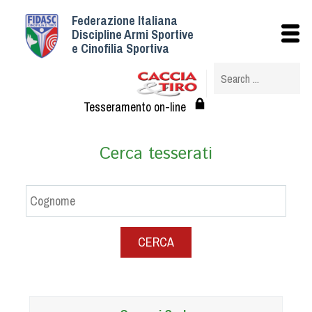
Federazione Italiana
Istituzionale
Discipline Armi Sportive
e Cinofilia Sportiva
Storia
Struttura
Albo Veterinari federali
Tesseramento on-line
Assemblee
Tesseramento e Affiliazioni
Cerca tesserati
Statuto e Regolamenti
Circolari
Federazione Trasparente
Assicurazione
CERCA
Convenzioni
Società
Tesserati