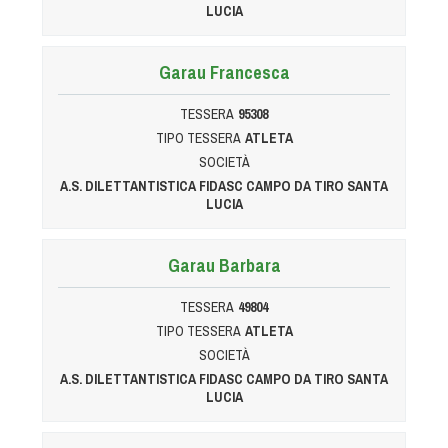
Dog Triathlon
LUCIA
Hoopers
Mantrailing
Garau Francesca
Nosework
TESSERA
95308
Obedience
TIPO TESSERA
ATLETA
Rally Obedience
SOCIETÀ
A.S. DILETTANTISTICA FIDASC CAMPO DA TIRO SANTA
Retriever Sport
LUCIA
Ricerca Tartufo
Sheepdog
Garau Barbara
Sport acquatici
TESSERA
49804
Treibball
TIPO TESSERA
ATLETA
Ipo Delta
SOCIETÀ
Freestyle
A.S. DILETTANTISTICA FIDASC CAMPO DA TIRO SANTA
LUCIA
Protezione civile Sportiva