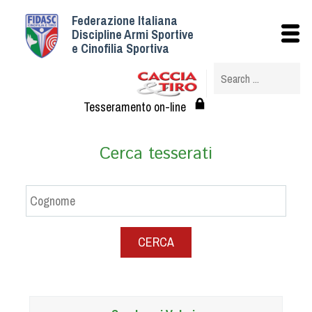
Federazione Italiana
Istituzionale
Discipline Armi Sportive
e Cinofilia Sportiva
Storia
Struttura
Albo Veterinari federali
Tesseramento on-line
Assemblee
Tesseramento e Affiliazioni
Cerca tesserati
Statuto e Regolamenti
Circolari
Federazione Trasparente
Assicurazione
CERCA
Convenzioni
Società
Tesserati