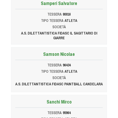
Dog Triathlon
Samperi Salvatore
Hoopers
TESSERA
80016
Mantrailing
TIPO TESSERA
ATLETA
Nosework
SOCIETÀ
A.S. DILETTANTISTICA FIDASC IL SAGITTARIO DI
Obedience
GIARRE
Rally Obedience
Retriever Sport
Samson Nicolae
Ricerca Tartufo
TESSERA
96434
Sheepdog
TIPO TESSERA
ATLETA
Sport acquatici
SOCIETÀ
Treibball
A.S. DILETTANTISTICA FIDASC PAINTBALL CANDELARA
Ipo Delta
Freestyle
Sanchi Mirco
Protezione civile Sportiva
TESSERA
95964