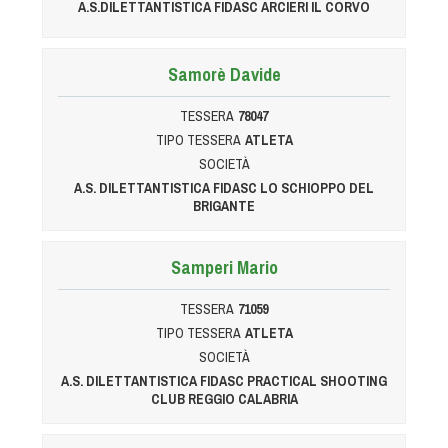
A.S.DILETTANTISTICA FIDASC ARCIERI IL CORVO
Tiro a Palla
Tiro con l'arco da caccia
Samorè Davide
TESSERA
78047
Field Target
TIPO TESSERA
ATLETA
SOCIETÀ
Paintball
A.S. DILETTANTISTICA FIDASC LO SCHIOPPO DEL
BRIGANTE
Softair
Samperi Mario
Cinofilia Sportiva
TESSERA
71059
TIPO TESSERA
ATLETA
Agility
SOCIETÀ
DiscDog
A.S. DILETTANTISTICA FIDASC PRACTICAL SHOOTING
Dog Balance
CLUB REGGIO CALABRIA
Dog Trail