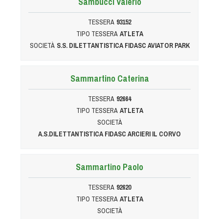
Sambucci Valerio
Albo Fornitori
Referenti e gruppi di lavoro regionali
TESSERA
93152
Scuole Federali
TIPO TESSERA
ATLETA
Tecnici
SOCIETÀ
S.S. DILETTANTISTICA FIDASC AVIATOR PARK
Direttori di Gara
Formazione
Sammartino Caterina
Calendario Manifestazioni
TESSERA
92664
Organi di Giustizia - Dispositivi
TIPO TESSERA
ATLETA
Modelli e moduli
SOCIETÀ
Albo Atleti Cinofili
A.S.DILETTANTISTICA FIDASC ARCIERI IL CORVO
Guida Locandine Ufficiali
Sammartino Paolo
Tiro di Campagna
TESSERA
92620
English e Training Sporting
TIPO TESSERA
ATLETA
SOCIETÀ