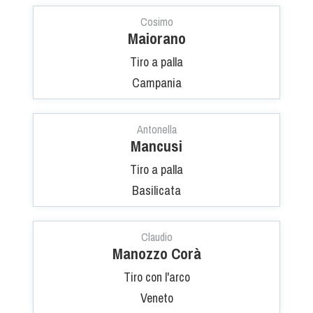
Albo Fornitori
Cosimo
Referenti e gruppi di lavoro regionali
Maiorano
Scuole Federali
Tiro a palla
Tecnici
Campania
Direttori di Gara
Formazione
Calendario Manifestazioni
Antonella
Mancusi
Organi di Giustizia - Dispositivi
Tiro a palla
Modelli e moduli
Basilicata
Albo Atleti Cinofili
Guida Locandine Ufficiali
Claudio
Tiro di Campagna
Manozzo Corà
Tiro con l'arco
English e Training Sporting
Veneto