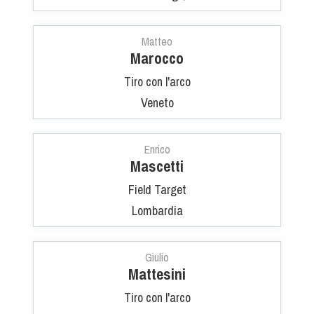
Dog Triathlon
Hoopers
Matteo
Mantrailing
Marocco
Nosework
Tiro con l'arco
Obedience
Veneto
Rally Obedience
Retriever Sport
Enrico
Ricerca Tartufo
Mascetti
Sheepdog
Field Target
Sport acquatici
Lombardia
Treibball
Ipo Delta
Giulio
Freestyle
Mattesini
Protezione civile Sportiva
Tiro con l'arco