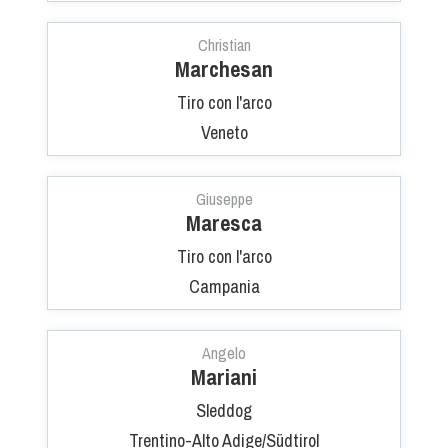
Tiro a Palla
Christian
Marchesan
Tiro con l'arco da caccia
Tiro con l'arco
Field Target
Veneto
Paintball
Giuseppe
Maresca
Softair
Tiro con l'arco
Campania
Cinofilia Sportiva
Agility
Angelo
DiscDog
Mariani
Dog Balance
Sleddog
Dog Trail
Trentino-Alto Adige/Südtirol