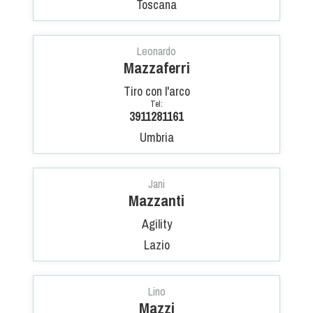
Cinofilia Venatoria
Toscana
Sleddog
Leonardo
Mazzaferri
Tiro con l'arco
Tel:
3911281161
Umbria
Jani
Mazzanti
Agility
Lazio
Lino
Mazzi