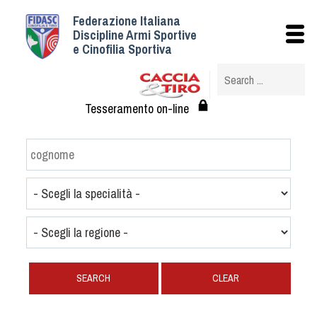
Federazione Italiana
Istituzionale
Discipline Armi Sportive
e Cinofilia Sportiva
Storia
Struttura
Albo Veterinari federali
Tesseramento on-line
Assemblee
Tesseramento e Affiliazioni
Statuto e Regolamenti
Circolari
Federazione Trasparente
Assicurazione
Convenzioni
Società
SEARCH
CLEAR
Tesserati