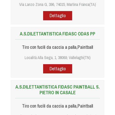
Tiro a Palla
Via Lanzo Zona G, 396, 74015, Martina Franca(TA)
Dettaglio
Tiro con l'arco da caccia
Field Target
A.S.DILETTANTISTICA FIDASC ODAS PP
Paintball
Tiro con fucili da caccia a palla,Paintball
Località Alla Sega, 1, 38069, Vallelaghi(TN)
Softair
Dettaglio
Cinofilia Sportiva
A.S.DILETTANTISTICA FIDASC PAINTBALL S.
Agility
PIETRO IN CASALE
DiscDog
Dog Balance
Tiro con fucili da caccia a palla,Paintball
Dog Trail