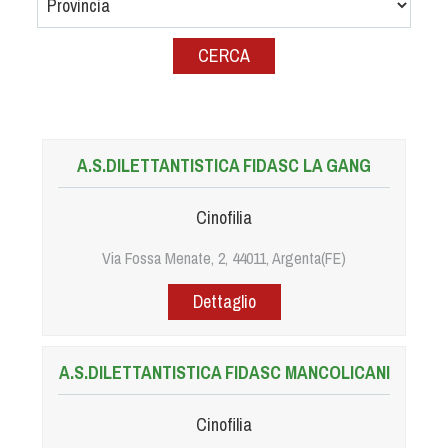
Albo Fornitori
Referenti e gruppi di lavoro regionali
Scuole Federali
Tecnici
Direttori di Gara
Formazione
A.S.DILETTANTISTICA FIDASC LA GANG
Calendario Manifestazioni
Organi di Giustizia - Dispositivi
Cinofilia
Modelli e moduli
Via Fossa Menate, 2, 44011, Argenta(FE)
Albo Atleti Cinofili
Dettaglio
Guida Locandine Ufficiali
Tiro di Campagna
A.S.DILETTANTISTICA FIDASC MANCOLICANI
English e Training Sporting
Cinofilia