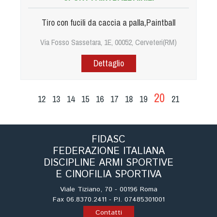
Tiro con fucili da caccia a palla,Paintball
Via Fosso Sassetara, 1E, 00052, Cerveteri(RM)
Dettaglio
20
12
13
14
15
16
17
18
19
21
FIDASC
FEDERAZIONE ITALIANA
DISCIPLINE ARMI SPORTIVE
E CINOFILIA SPORTIVA
Viale Tiziano, 70 - 00196 Roma
Fax 06.8370.2411 - P.I. 07485301001
Contatti