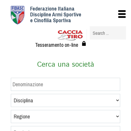
Federazione Italiana
Istituzionale
Discipline Armi Sportive
e Cinofilia Sportiva
Storia
Struttura
Albo Veterinari federali
Tesseramento on-line
Assemblee
Tesseramento e Affiliazioni
Cerca una società
Statuto e Regolamenti
Circolari
Federazione Trasparente
Assicurazione
Convenzioni
Società
Tesserati