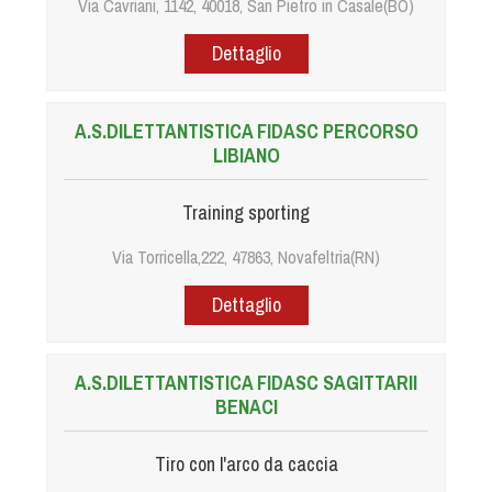
Via Cavriani, 1142, 40018, San Pietro in Casale(BO)
Dog Triathlon
Hoopers
Dettaglio
Mantrailing
Nosework
A.S.DILETTANTISTICA FIDASC PERCORSO
Obedience
LIBIANO
Rally Obedience
Retriever Sport
Training sporting
Ricerca Tartufo
Via Torricella,222, 47863, Novafeltria(RN)
Sheepdog
Dettaglio
Sport acquatici
Treibball
Ipo Delta
A.S.DILETTANTISTICA FIDASC SAGITTARII
BENACI
Freestyle
Protezione civile Sportiva
Tiro con l'arco da caccia