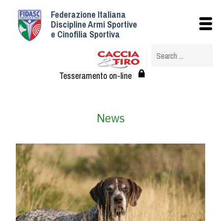
Federazione Italiana
Istituzionale
Discipline Armi Sportive
e Cinofilia Sportiva
Storia
Struttura
Albo Veterinari federali
Tesseramento on-line
Assemblee
Tesseramento e Affiliazioni
News
Statuto e Regolamenti
Circolari
Federazione Trasparente
Assicurazione
Convenzioni
Società
Tesserati