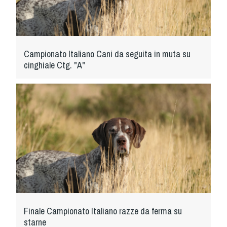
Dog Triathlon
Hoopers
Mantrailing
Nosework
Campionato Italiano Cani da seguita in muta su
cinghiale Ctg. "A"
Obedience
Rally Obedience
Retriever Sport
Ricerca Tartufo
Sheepdog
Sport acquatici
Treibball
Ipo Delta
Freestyle
Protezione civile Sportiva
Finale Campionato Italiano razze da ferma su
starne