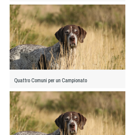
Tiro a Palla
Tiro con l'arco da caccia
Field Target
Paintball
Softair
Quattro Comuni per un Campionato
Cinofilia Sportiva
Agility
DiscDog
Dog Balance
Dog Trail