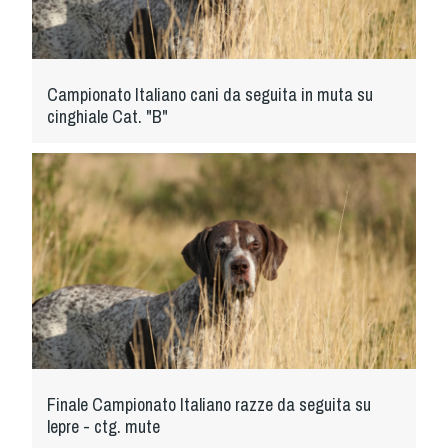
Albo Fornitori
Referenti e gruppi di lavoro regionali
Scuole Federali
Tecnici
Campionato Italiano cani da seguita in muta su
cinghiale Cat. "B"
Direttori di Gara
Formazione
Calendario Manifestazioni
Organi di Giustizia - Dispositivi
Modelli e moduli
Albo Atleti Cinofili
Guida Locandine Ufficiali
Tiro di Campagna
Finale Campionato Italiano razze da seguita su
English e Training Sporting
lepre - ctg. mute