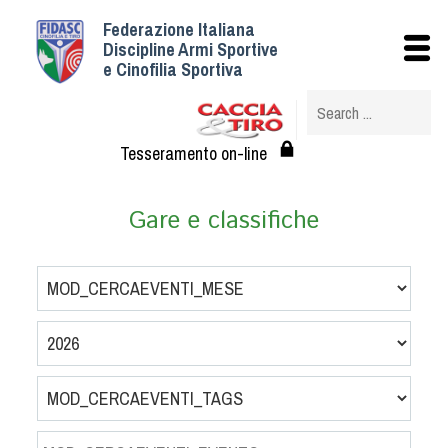
Federazione Italiana
Istituzionale
Discipline Armi Sportive
e Cinofilia Sportiva
Storia
Struttura
Albo Veterinari federali
Tesseramento on-line
Assemblee
Tesseramento e Affiliazioni
Gare e classifiche
Statuto e Regolamenti
Circolari
Federazione Trasparente
Assicurazione
Convenzioni
Società
Tesserati