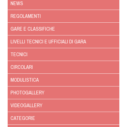
NEWS
Dog Triathlon
Hoopers
REGOLAMENTI
Mantrailing
GARE E CLASSIFICHE
Nosework
Obedience
LIVELLI TECNICI E UFFICIALI DI GARA
Rally Obedience
TECNICI
Retriever Sport
Ricerca Tartufo
CIRCOLARI
Sheepdog
MODULISTICA
Sport acquatici
Treibball
PHOTOGALLERY
Ipo Delta
VIDEOGALLERY
Freestyle
Protezione civile Sportiva
CATEGORIE