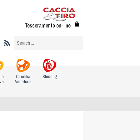
Tesseramento on-line
lia
Cinofilia
Sleddog
iva
Venatoria