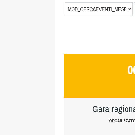
0
Gara region
ORGANIZZATOR