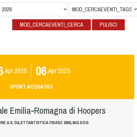
MOD_CERCAEVENTI_CERCA
PULISCI
6
06
Apr
2025
Apr
2025
SPORT ACQUATICI
ale Emilia-Romagna di Hoopers
E A.S. DILETTANTISTICA FIDASC SMILING DOG