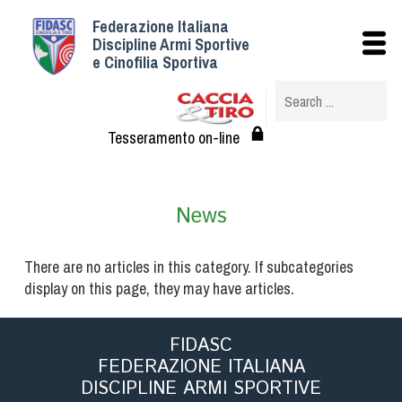
Federazione Italiana
Istituzionale
Discipline Armi Sportive
e Cinofilia Sportiva
Storia
Struttura
Albo Veterinari federali
Tesseramento on-line
Assemblee
Tesseramento e Affiliazioni
News
Statuto e Regolamenti
Circolari
There are no articles in this category. If subcategories
Federazione Trasparente
display on this page, they may have articles.
Assicurazione
Convenzioni
FIDASC
Società
FEDERAZIONE ITALIANA
Tesserati
DISCIPLINE ARMI SPORTIVE