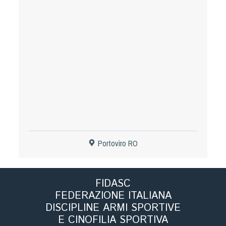
Tiro a Palla
Tiro con l'arco da caccia
Field Target
Paintball
Softair
Portoviro RO
Cinofilia Sportiva
Agility
FIDASC
DiscDog
FEDERAZIONE ITALIANA
Dog Balance
DISCIPLINE ARMI SPORTIVE
Dog Trail
E CINOFILIA SPORTIVA