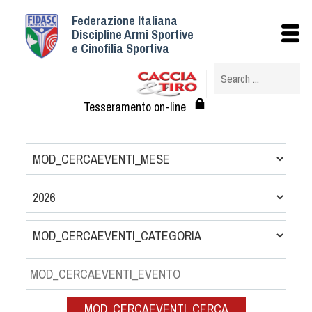
Federazione Italiana
Istituzionale
Discipline Armi Sportive
e Cinofilia Sportiva
Storia
Struttura
Albo Veterinari federali
Tesseramento on-line
Assemblee
Tesseramento e Affiliazioni
Statuto e Regolamenti
Circolari
Federazione Trasparente
Assicurazione
Convenzioni
Società
Tesserati
MOD_CERCAEVENTI_CERCA