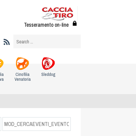
Tesseramento on-line
lia
Cinofilia
Sleddog
iva
Venatoria