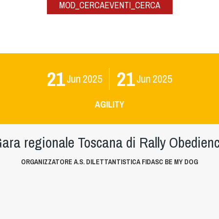
MOD_CERCAEVENTI_CERCA
21
21
Jun
2025
Jun
2025
AGILITY
ara regionale Toscana di Rally Obedien
ORGANIZZATORE A.S. DILETTANTISTICA FIDASC BE MY DOG