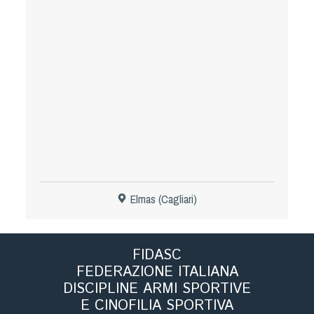
Tiro a Palla
Tiro con l'arco da caccia
Field Target
Paintball
Softair
Elmas (Cagliari)
Cinofilia Sportiva
Agility
FIDASC
DiscDog
FEDERAZIONE ITALIANA
Dog Balance
DISCIPLINE ARMI SPORTIVE
Dog Trail
E CINOFILIA SPORTIVA