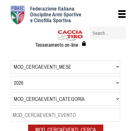
Federazione Italiana
Istituzionale
Discipline Armi Sportive
e Cinofilia Sportiva
Storia
Struttura
Albo Veterinari federali
Tesseramento on-line
Assemblee
Tesseramento e Affiliazioni
Statuto e Regolamenti
Circolari
Federazione Trasparente
Assicurazione
Convenzioni
Società
Tesserati
MOD_CERCAEVENTI_CERCA