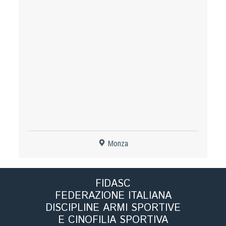
Tiro a Palla
Tiro con l'arco da caccia
Field Target
Paintball
Softair
Monza
Cinofilia Sportiva
Agility
FIDASC
DiscDog
FEDERAZIONE ITALIANA
Dog Balance
DISCIPLINE ARMI SPORTIVE
Dog Trail
E CINOFILIA SPORTIVA