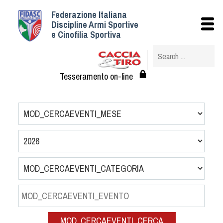
Federazione Italiana
Istituzionale
Discipline Armi Sportive
e Cinofilia Sportiva
Storia
Struttura
Albo Veterinari federali
Tesseramento on-line
Assemblee
Tesseramento e Affiliazioni
Statuto e Regolamenti
Circolari
Federazione Trasparente
Assicurazione
Convenzioni
Società
Tesserati
MOD_CERCAEVENTI_CERCA