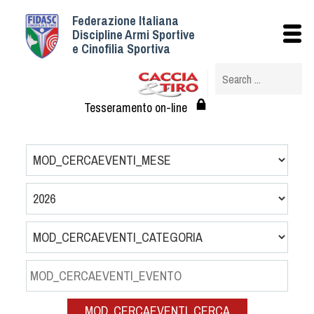
Federazione Italiana
Istituzionale
Discipline Armi Sportive
e Cinofilia Sportiva
Storia
Struttura
Albo Veterinari federali
Tesseramento on-line
Assemblee
Tesseramento e Affiliazioni
Statuto e Regolamenti
Circolari
Federazione Trasparente
Assicurazione
Convenzioni
Società
Tesserati
MOD_CERCAEVENTI_CERCA