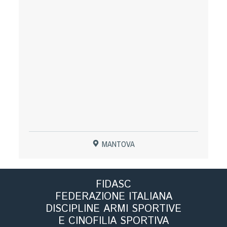
Tiro a Palla
Tiro con l'arco da caccia
Field Target
Paintball
Softair
MANTOVA
Cinofilia Sportiva
Agility
FIDASC
DiscDog
FEDERAZIONE ITALIANA
Dog Balance
DISCIPLINE ARMI SPORTIVE
Dog Trail
E CINOFILIA SPORTIVA