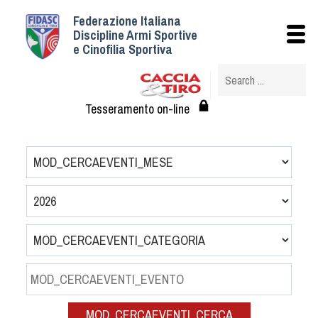
Federazione Italiana
Istituzionale
Discipline Armi Sportive
e Cinofilia Sportiva
Storia
Struttura
Albo Veterinari federali
Tesseramento on-line
Assemblee
Tesseramento e Affiliazioni
Statuto e Regolamenti
Circolari
Federazione Trasparente
Assicurazione
Convenzioni
Società
Tesserati
MOD_CERCAEVENTI_CERCA