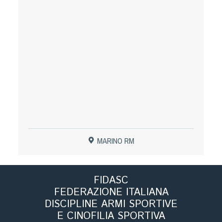
Tiro a Palla
Tiro con l'arco da caccia
Field Target
Paintball
Softair
MARINO RM
Cinofilia Sportiva
Agility
FIDASC
DiscDog
FEDERAZIONE ITALIANA
Dog Balance
DISCIPLINE ARMI SPORTIVE
Dog Trail
E CINOFILIA SPORTIVA