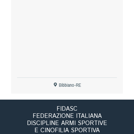
Tiro a Palla
Tiro con l'arco da caccia
Field Target
Paintball
Softair
Bibbiano-RE
Cinofilia Sportiva
Agility
FIDASC
DiscDog
FEDERAZIONE ITALIANA
Dog Balance
DISCIPLINE ARMI SPORTIVE
Dog Trail
E CINOFILIA SPORTIVA