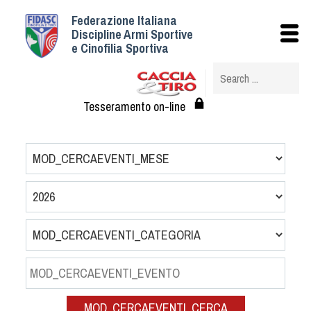
Federazione Italiana
Istituzionale
Discipline Armi Sportive
e Cinofilia Sportiva
Storia
Struttura
Albo Veterinari federali
Tesseramento on-line
Assemblee
Tesseramento e Affiliazioni
Statuto e Regolamenti
Circolari
Federazione Trasparente
Assicurazione
Convenzioni
Società
Tesserati
MOD_CERCAEVENTI_CERCA