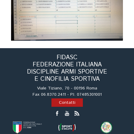
Tiro a Palla
Tiro con l'arco da caccia
Field Target
Paintball
FIDASC
FEDERAZIONE ITALIANA
Softair
DISCIPLINE ARMI SPORTIVE
E CINOFILIA SPORTIVA
Cinofilia Sportiva
Viale Tiziano, 70 - 00196 Roma
Fax 06.8370.2411 - P.I. 07485301001
Agility
Contatti
DiscDog
Dog Balance
Dog Trail