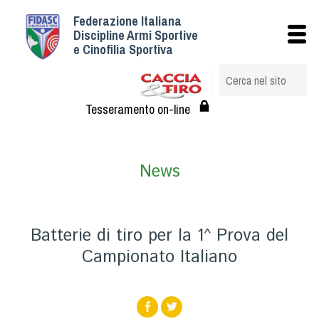
Federazione Italiana
Istituzionale
Discipline Armi Sportive
e Cinofilia Sportiva
Storia
Struttura
Albo Veterinari federali
Tesseramento on-line
Assemblee
Tesseramento e Affiliazioni
News
Statuto e Regolamenti
Circolari
Federazione Trasparente
Batterie di tiro per la 1^ Prova del
Assicurazione
Campionato Italiano
Convenzioni
Società
Tesserati