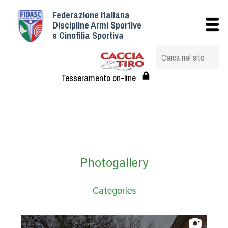
Federazione Italiana
Istituzionale
Discipline Armi Sportive
e Cinofilia Sportiva
Storia
Struttura
Albo Veterinari federali
Tesseramento on-line
Assemblee
Tesseramento e Affiliazioni
Statuto e Regolamenti
Circolari
Federazione Trasparente
Photogallery
Assicurazione
Convenzioni
Categories
Società
Tesserati