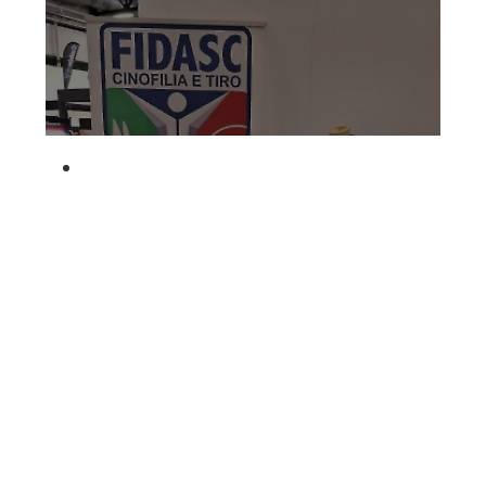
Dog Triathlon
Hoopers
Mantrailing
Nosework
Obedience
Rally Obedience
Retriever Sport
Ricerca Tartufo
Sheepdog
Sport acquatici
Treibball
Ipo Delta
Freestyle
Protezione civile Sportiva