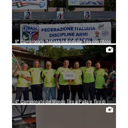
Tiro a Palla
Tiro con l'arco da caccia
Field Target
9° Campionato Italiano Individuale Tiro con l'Arco
da Caccia
Paintball
Softair
Cinofilia Sportiva
Agility
4° Campionato del Mondo Tiro a Palla e Tiro di
DiscDog
Campagna
Dog Balance
Dog Trail