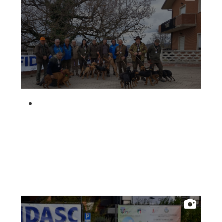
Albo Fornitori
Referenti e gruppi di lavoro regionali
Scuole Federali
Tecnici
Direttori di Gara
Formazione
Calendario Manifestazioni
Organi di Giustizia - Dispositivi
Seguita su lepre 2026
Modelli e moduli
Albo Atleti Cinofili
Guida Locandine Ufficiali
Tiro di Campagna
English e Training Sporting