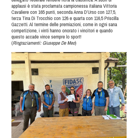
Dog Triathlon
applausi è stata proclamata campionessa italiana Vittoria
Cavaliere con 165 punti, seconda Anna D’Urso con 127,5,
Hoopers
terza Tina Di Trocchio con 126 e quarta con 116,5 Priscilla
Mantrailing
Gazzetti. Al termine delle premiazioni, come in ogni sana
competizione, i vinti hanno onorato i vincitori e quando
Nosework
questo accade vince sempre lo sport!
Obedience
(
Ringraziamenti: Giuseppe De Meo
)
Rally Obedience
Retriever Sport
Ricerca Tartufo
Sheepdog
Sport acquatici
Treibball
Ipo Delta
Freestyle
Protezione civile Sportiva