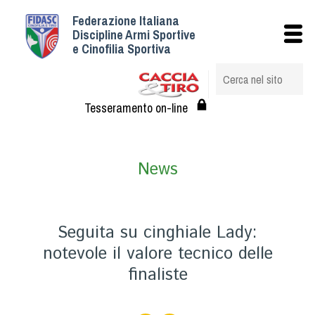
Federazione Italiana
Istituzionale
Discipline Armi Sportive
e Cinofilia Sportiva
Storia
Struttura
Albo Veterinari federali
Tesseramento on-line
Assemblee
Tesseramento e Affiliazioni
News
Statuto e Regolamenti
Circolari
Federazione Trasparente
Seguita su cinghiale Lady:
Assicurazione
notevole il valore tecnico delle
Convenzioni
finaliste
Società
Tesserati