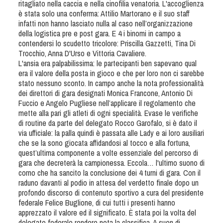
ritagliato nella caccia e nella cinofilia venatoria. L'accoglienza
Tiro a Palla
è stata solo una conferma: Attilio Martorano e il suo staff
infatti non hanno lasciato nulla al caso nell’organizzazione
della logistica pre e post gara. E 4 i binomi in campo a
Tiro con l'arco da caccia
contendersi lo scudetto tricolore: Priscilla Gazzetti, Tina Di
Trocchio, Anna D'Urso e Vittoria Cavaliere.
Field Target
L'ansia era palpabilissima: le partecipanti ben sapevano qual
era il valore della posta in gioco e che per loro non ci sarebbe
stato nessuno sconto. In campo anche la nota professionalità
Paintball
dei direttori di gara designati Monica Francone, Antonio Di
Fuccio e Angelo Pugliese nell’applicare il regolamento che
mette alla pari gli atleti di ogni specialità. Evase le verifiche
Softair
di routine da parte del delegato Rocco Garofalo, si è dato il
via ufficiale: la palla quindi è passata alle Lady e ai loro ausiliari
che se la sono giocata affidandosi al tocco e alla fortuna,
Cinofilia Sportiva
quest’ultima componente a volte essenziale del percorso di
gara che decreterà la campionessa. Eccola… l'ultimo suono di
Agility
corno che ha sancito la conclusione dei 4 turni di gara. Con il
raduno davanti al podio in attesa del verdetto finale dopo un
DiscDog
profondo discorso di contenuto sportivo a cura del presidente
Dog Balance
federale Felice Buglione, di cui tutti i presenti hanno
apprezzato il valore ed il significato. È stata poi la volta del
Dog Trail
delegato federale rendere nota la classifica. A suon di