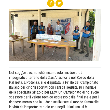
Albo Fornitori
Referenti e gruppi di lavoro regionali
Scuole Federali
Tecnici
Direttori di Gara
Formazione
Calendario Manifestazioni
Organi di Giustizia - Dispositivi
Modelli e moduli
Albo Atleti Cinofili
Nel suggestivo, nonché incantevole, insidioso ed
Guida Locandine Ufficiali
impegnativo terreno della Zac Ariasilvana nel Bosco della
Pallareta, a Potenza, si è disputata la Finale del Campionato
Tiro di Campagna
italiano per cinofili sportivi con cani da seguita su cinghiale
della specialità Singolo per Lady. Un Campionato di notevole
spessore per il valore tecnico espresso dalle finaliste e per il
English e Training Sporting
riconoscimento che la Fidasc attribuisce al mondo femminile
in virtù dell'importante ruolo che negli ultimi anni si è