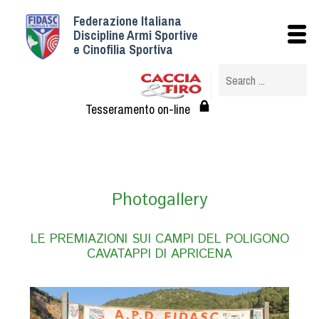
Federazione Italiana
Istituzionale
Discipline Armi Sportive
e Cinofilia Sportiva
Storia
Struttura
Albo Veterinari federali
Tesseramento on-line
Assemblee
Tesseramento e Affiliazioni
Statuto e Regolamenti
Circolari
Photogallery
Federazione Trasparente
Assicurazione
LE PREMIAZIONI SUI CAMPI DEL POLIGONO
CAVATAPPI DI APRICENA
Convenzioni
Società
Tesserati