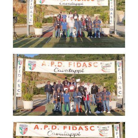
Albo Fornitori
Referenti e gruppi di lavoro regionali
Scuole Federali
Tecnici
Direttori di Gara
Formazione
Calendario Manifestazioni
Organi di Giustizia - Dispositivi
Modelli e moduli
Albo Atleti Cinofili
Guida Locandine Ufficiali
Tiro di Campagna
English e Training Sporting