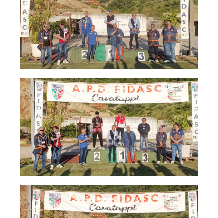
Dog Triathlon
Hoopers
Mantrailing
Nosework
Obedience
Rally Obedience
Retriever Sport
Ricerca Tartufo
Sheepdog
Sport acquatici
Treibball
Ipo Delta
Freestyle
Protezione civile Sportiva