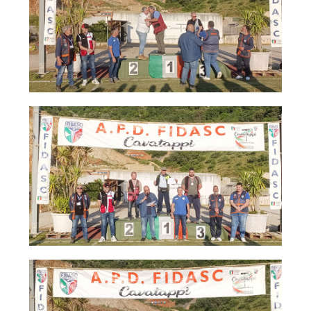
Cinofilia Venatoria
Sleddog