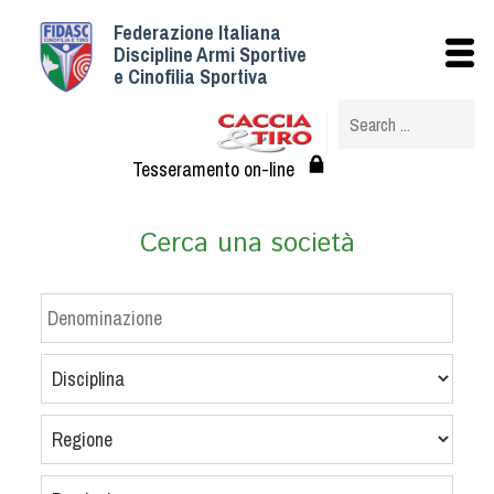
Federazione Italiana
Istituzionale
Discipline Armi Sportive
e Cinofilia Sportiva
Storia
Struttura
Albo Veterinari federali
Tesseramento on-line
Assemblee
Tesseramento e Affiliazioni
Cerca una società
Statuto e Regolamenti
Circolari
Federazione Trasparente
Assicurazione
Convenzioni
Società
Tesserati