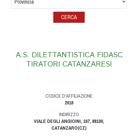
Albo Fornitori
Referenti e gruppi di lavoro regionali
Scuole Federali
Tecnici
Direttori di Gara
Formazione
A.S. DILETTANTISTICA FIDASC
Calendario Manifestazioni
TIRATORI CATANZARESI
Organi di Giustizia - Dispositivi
Modelli e moduli
Albo Atleti Cinofili
Guida Locandine Ufficiali
CODICE D'AFFILIAZIONE
2016
Tiro di Campagna
INDIRIZZO
VIALE DEGLI ANGIOINI, 167, 88100,
English e Training Sporting
CATANZARO(CZ)