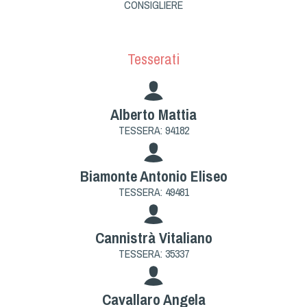
Cinofilia Venatoria
CONSIGLIERE
Sleddog
Tesserati
Alberto Mattia
TESSERA: 94182
Biamonte Antonio Eliseo
TESSERA: 49481
Cannistrà Vitaliano
TESSERA: 35337
Cavallaro Angela