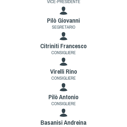
VICE-PRESIDENTE
Dog Triathlon
Hoopers
Pilò Giovanni
Mantrailing
SEGRETARIO
Nosework
Obedience
Citriniti Francesco
Rally Obedience
CONSIGLIERE
Retriever Sport
Ricerca Tartufo
Virelli Rino
Sheepdog
CONSIGLIERE
Sport acquatici
Treibball
Pilò Antonio
Ipo Delta
CONSIGLIERE
Freestyle
Protezione civile Sportiva
Basanisi Andreina