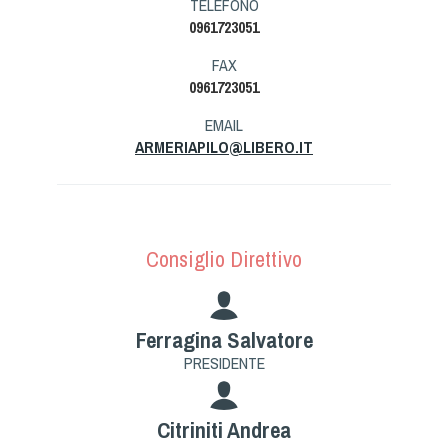
TELEFONO
Tiro a Palla
0961723051
FAX
Tiro con l'arco da caccia
0961723051
Field Target
EMAIL
ARMERIAPILO@LIBERO.IT
Paintball
Softair
Consiglio Direttivo
Cinofilia Sportiva
Ferragina Salvatore
Agility
PRESIDENTE
DiscDog
Dog Balance
Citriniti Andrea
Dog Trail