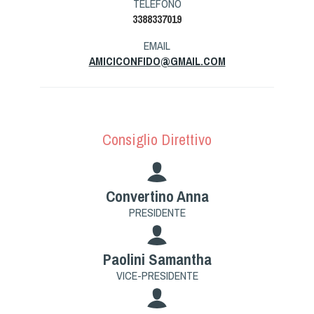
TELEFONO
Tiro a Palla
3388337019
EMAIL
Tiro con l'arco da caccia
AMICICONFIDO@GMAIL.COM
Field Target
Paintball
Consiglio Direttivo
Softair
Convertino Anna
Cinofilia Sportiva
PRESIDENTE
Agility
Paolini Samantha
DiscDog
VICE-PRESIDENTE
Dog Balance
Dog Trail