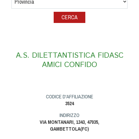
Albo Fornitori
Referenti e gruppi di lavoro regionali
Scuole Federali
Tecnici
Direttori di Gara
Formazione
A.S. DILETTANTISTICA FIDASC
Calendario Manifestazioni
AMICI CONFIDO
Organi di Giustizia - Dispositivi
Modelli e moduli
Albo Atleti Cinofili
Guida Locandine Ufficiali
CODICE D'AFFILIAZIONE
3524
Tiro di Campagna
INDIRIZZO
VIA MONTANARI, 1343, 47035,
English e Training Sporting
GAMBETTOLA(FC)