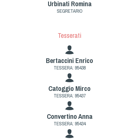
Urbinati Romina
Dog Triathlon
SEGRETARIO
Hoopers
Mantrailing
Nosework
Tesserati
Obedience
Rally Obedience
Retriever Sport
Bertaccini Enrico
TESSERA: 95438
Ricerca Tartufo
Sheepdog
Sport acquatici
Catoggio Mirco
TESSERA: 95437
Treibball
Ipo Delta
Freestyle
Convertino Anna
TESSERA: 95434
Protezione civile Sportiva