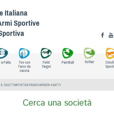
 Italiana
Armi Sportive
 Sportiva
Softair
o a Palla
Tiro con
Field
Paintball
Cinofi
l'arco da
Target
Sport
caccia
.S. DILETTANTISTICA FIDASC ARCIERI 4 GATTI
Cerca una società