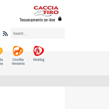
Tesseramento on-line
lia
Cinofilia
Sleddog
iva
Venatoria