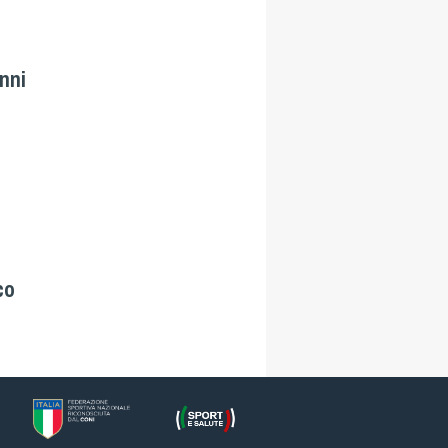
nni
co