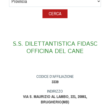
Albo Fornitori
Referenti e gruppi di lavoro regionali
Scuole Federali
Tecnici
Direttori di Gara
Formazione
S.S. DILETTANTISTICA FIDASC
Calendario Manifestazioni
OFFICINA DEL CANE
Organi di Giustizia - Dispositivi
Modelli e moduli
Albo Atleti Cinofili
Guida Locandine Ufficiali
CODICE D'AFFILIAZIONE
3339
Tiro di Campagna
INDIRIZZO
VIA S. MAURIZIO AL LAMBO, 221, 20861,
English e Training Sporting
BRUGHERIO(MB)