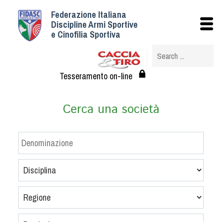
Federazione Italiana
Istituzionale
Discipline Armi Sportive
e Cinofilia Sportiva
Storia
Struttura
Albo Veterinari federali
Tesseramento on-line
Assemblee
Tesseramento e Affiliazioni
Cerca una società
Statuto e Regolamenti
Circolari
Federazione Trasparente
Assicurazione
Convenzioni
Società
Tesserati