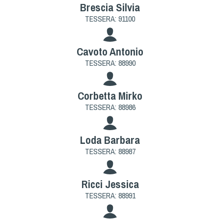
Dog Triathlon
Brescia Silvia
TESSERA: 91100
Hoopers
Mantrailing
Nosework
Cavoto Antonio
TESSERA: 88990
Obedience
Rally Obedience
Retriever Sport
Corbetta Mirko
TESSERA: 88986
Ricerca Tartufo
Sheepdog
Sport acquatici
Loda Barbara
TESSERA: 88987
Treibball
Ipo Delta
Freestyle
Ricci Jessica
TESSERA: 88991
Protezione civile Sportiva