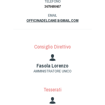
TELEFONO
Tiro a Palla
3476490407
EMAIL
Tiro con l'arco da caccia
OFFICINADELCANE@GMAIL.COM
Field Target
Paintball
Consiglio Direttivo
Softair
Fasola Lorenzo
Cinofilia Sportiva
AMMINISTRATORE UNICO
Agility
DiscDog
Tesserati
Dog Balance
Dog Trail