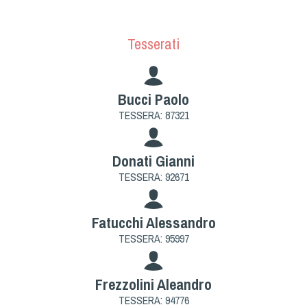
Cinofilia Venatoria
Sleddog
Tesserati
Bucci Paolo
TESSERA: 87321
Donati Gianni
TESSERA: 92671
Fatucchi Alessandro
TESSERA: 95997
Frezzolini Aleandro
TESSERA: 94776