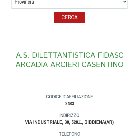
Albo Fornitori
Referenti e gruppi di lavoro regionali
Scuole Federali
Tecnici
Direttori di Gara
Formazione
A.S. DILETTANTISTICA FIDASC
Calendario Manifestazioni
ARCADIA ARCIERI CASENTINO
Organi di Giustizia - Dispositivi
Modelli e moduli
Albo Atleti Cinofili
Guida Locandine Ufficiali
CODICE D'AFFILIAZIONE
2483
Tiro di Campagna
INDIRIZZO
VIA INDUSTRIALE, 30, 52011, BIBBIENA(AR)
English e Training Sporting
TELEFONO