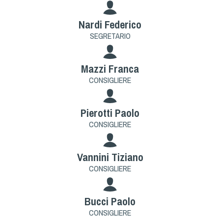
Dog Triathlon
Hoopers
Nardi Federico
Mantrailing
SEGRETARIO
Nosework
Obedience
Mazzi Franca
Rally Obedience
CONSIGLIERE
Retriever Sport
Ricerca Tartufo
Pierotti Paolo
Sheepdog
CONSIGLIERE
Sport acquatici
Treibball
Vannini Tiziano
Ipo Delta
CONSIGLIERE
Freestyle
Protezione civile Sportiva
Bucci Paolo
CONSIGLIERE