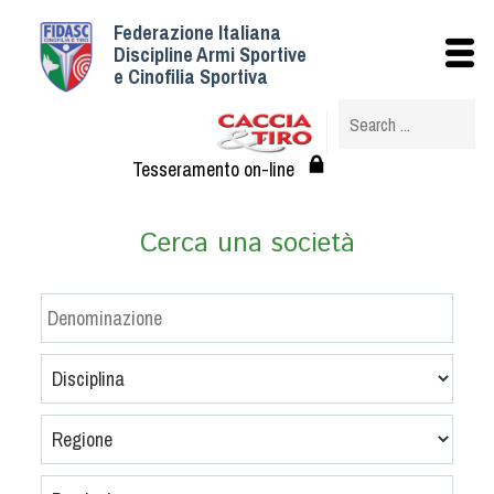
Federazione Italiana
Istituzionale
Discipline Armi Sportive
e Cinofilia Sportiva
Storia
Struttura
Albo Veterinari federali
Tesseramento on-line
Assemblee
Tesseramento e Affiliazioni
Cerca una società
Statuto e Regolamenti
Circolari
Federazione Trasparente
Assicurazione
Convenzioni
Società
Tesserati