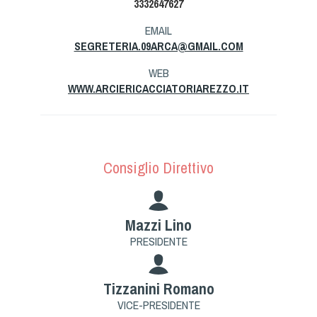
3332647627
Tiro a Palla
EMAIL
SEGRETERIA.09ARCA@GMAIL.COM
Tiro con l'arco da caccia
WEB
Field Target
WWW.ARCIERICACCIATORIAREZZO.IT
Paintball
Consiglio Direttivo
Softair
Cinofilia Sportiva
Mazzi Lino
Agility
PRESIDENTE
DiscDog
Dog Balance
Tizzanini Romano
Dog Trail
VICE-PRESIDENTE